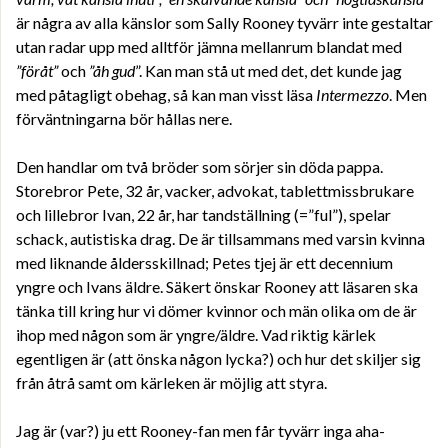
är några av alla känslor som Sally Rooney tyvärr inte gestaltar
utan radar upp med alltför jämna mellanrum blandat med
”föråt”
och
”åh gud
”. Kan man stå ut med det, det kunde jag
med påtagligt obehag, så kan man visst läsa
Intermezzo
. Men
förväntningarna bör hållas nere.
Den handlar om två bröder som sörjer sin döda pappa.
Storebror Pete, 32 år, vacker, advokat, tablettmissbrukare
och lillebror Ivan, 22 år, har tandställning (=”ful”), spelar
schack, autistiska drag. De är tillsammans med varsin kvinna
med liknande åldersskillnad; Petes tjej är ett decennium
yngre och Ivans äldre. Säkert önskar Rooney att läsaren ska
tänka till kring hur vi dömer kvinnor och män olika om de är
ihop med någon som är yngre/äldre. Vad riktig kärlek
egentligen är (att önska någon lycka?) och hur det skiljer sig
från åtrå samt om kärleken är möjlig att styra.
Jag är (var?) ju ett Rooney-fan men får tyvärr inga aha-