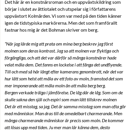
Det här är en konstnärsroman och en uppväxtskildring som
börjar i slutet av åttiotalet och utspelar sig i författarens
uppväxtort Kolmården. Vi som var med på den tiden känner
igen de tidstypiska markörerna. Men det som framförallt
fastnar hos mig är det Bohman skriver om berg.
”När jag lärde mig att prata om mina berg beskrev jag först
molnen som deras kontrast. Jag sa att molnen var flyktiga och
förgängliga, och att det var därför så många konstnärer hade
velat måla dem. Det fanns en lockelse i att fånga det undflyende.
Till och med så här långt efter kamerans genombrott, när det var
hur lätt som helst att måla av ett foto av moln, framstod det som
mer imponerande att måla moln än att måla berg berg.
Bergen verkade träiga i jämförelse. De låg där de låg. Som om de
skulle sakna den själ och espiri som man lätt tillskrev molnen
Det är ett misstag, sa jag. Det är samma misstag som man ofta gör
med människor. Man dras till de omedelbart charmerande. Men
många charmerande människor är precis som moln. De kommer
att lösas upp med tiden. Ju mer man lär känna dem, desto