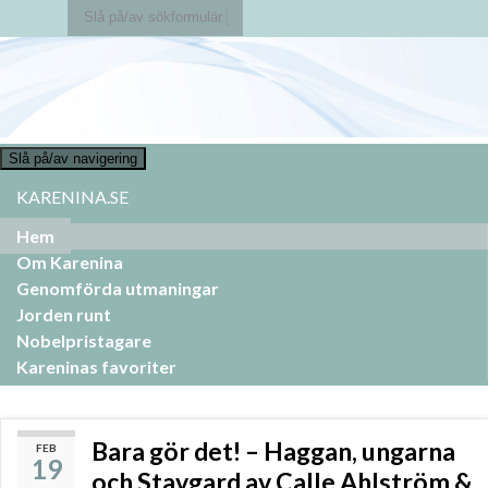
Slå på/av sökformulär
Search for:
Slå på/av navigering
KARENINA.SE
Hem
Om Karenina
Genomförda utmaningar
Jorden runt
Nobelpristagare
Kareninas favoriter
Bara gör det! – Haggan, ungarna
FEB
19
och Stavgard av Calle Ahlström &