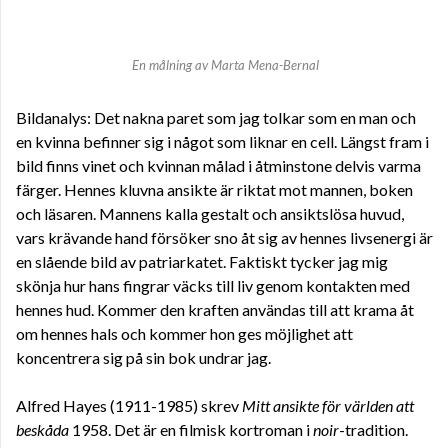
En målning av Marta Mena-Bernal
Bildanalys: Det nakna paret som jag tolkar som en man och
en kvinna befinner sig i något som liknar en cell. Längst fram i
bild finns vinet och kvinnan målad i åtminstone delvis varma
färger. Hennes kluvna ansikte är riktat mot mannen, boken
och läsaren. Mannens kalla gestalt och ansiktslösa huvud,
vars krävande hand försöker sno åt sig av hennes livsenergi är
en slående bild av patriarkatet. Faktiskt tycker jag mig
skönja hur hans fingrar väcks till liv genom kontakten med
hennes hud. Kommer den kraften användas till att krama åt
om hennes hals och kommer hon ges möjlighet att
koncentrera sig på sin bok undrar jag.
Alfred Hayes (1911-1985) skrev
Mitt ansikte för världen att
beskåda
1958. Det är en filmisk kortroman i
noir
-tradition.