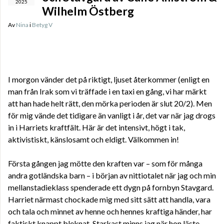
2025
Wilhelm Östberg
Av
Nina
i
Betyg V
I morgon vänder det på riktigt, ljuset återkommer (enligt en
man från Irak som vi träffade i en taxi en gång, vi har märkt
att han hade helt rätt, den mörka perioden är slut 20/2). Men
för mig vände det tidigare än vanligt i år, det var när jag drogs
in i Harriets kraftfält. Här är det intensivt, högt i tak,
aktivistiskt, känslosamt och eldigt. Välkommen in!
Första gången jag mötte den kraften var – som för många
andra gotländska barn – i början av nittiotalet när jag och min
mellanstadieklass spenderade ett dygn på fornbyn Stavgard.
Harriet närmast chockade mig med sitt sätt att handla, vara
och tala och minnet av henne och hennes kraftiga händer, har
faktiskt knappt bleknat. Starkast minns jag när hon läste