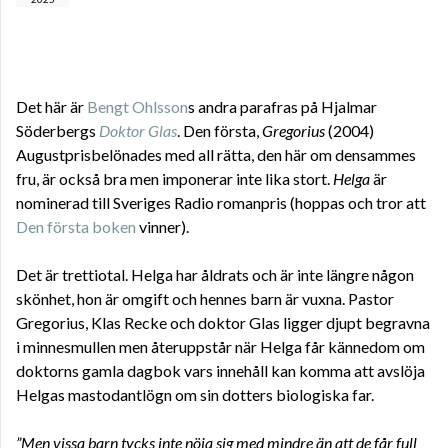
Det här är
Bengt Ohlsson
s andra parafras på Hjalmar
Söderbergs
Doktor Glas
. Den första,
Gregorius
(2004)
Augustprisbelönades med all rätta, den här om densammes
fru, är också bra men imponerar inte lika stort.
Helga
är
nominerad till Sveriges Radio romanpris (hoppas och tror att
Den första boken
vinner).
Det är trettiotal. Helga har åldrats och är inte längre någon
skönhet, hon är omgift och hennes barn är vuxna. Pastor
Gregorius, Klas Recke och doktor Glas ligger djupt begravna
i minnesmullen men återuppstår när Helga får kännedom om
doktorns gamla dagbok vars innehåll kan komma att avslöja
Helgas mastodantlögn om sin dotters biologiska far.
”Men vissa barn tycks inte nöja sig med mindre än att de får full