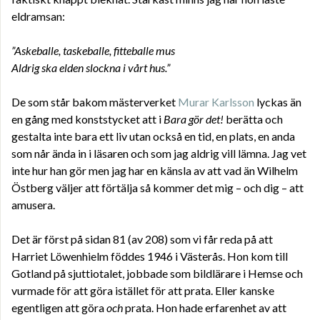
eldramsan:
”Askeballe, taskeballe, fitteballe mus
Aldrig ska elden slockna i vårt hus.”
De som står bakom mästerverket
Murar Karlsson
lyckas än
en gång med konststycket att i
Bara gör det!
berätta och
gestalta inte bara ett liv utan också en tid, en plats, en anda
som når ända in i läsaren och som jag aldrig vill lämna. Jag vet
inte hur han gör men jag har en känsla av att vad än Wilhelm
Östberg väljer att förtälja så kommer det mig – och dig – att
amusera.
Det är först på sidan 81 (av 208) som vi får reda på att
Harriet Löwenhielm föddes 1946 i Västerås. Hon kom till
Gotland på sjuttiotalet, jobbade som bildlärare i Hemse och
vurmade för att göra istället för att prata. Eller kanske
egentligen att göra
och
prata. Hon hade erfarenhet av att