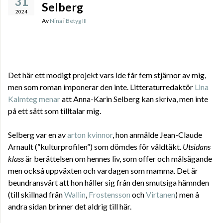
31
Selberg
2024
Av
Nina
i
Betyg III
Det här ett modigt projekt vars ide får fem stjärnor av mig,
men som roman imponerar den inte. Litteraturredaktör
Lina
Kalmteg menar
att Anna-Karin Selberg kan skriva, men inte
på ett sätt som tilltalar mig.
Selberg var en av
arton kvinnor
, hon anmälde Jean-Claude
Arnault (”kulturprofilen”) som dömdes för våldtäkt.
Utsidans
klass
är berättelsen om hennes liv, som offer och målsägande
men också uppväxten och vardagen som mamma. Det är
beundransvärt att hon håller sig från den smutsiga hämnden
(till skillnad från
Wallin
,
Frostensson
och
Virtanen
) men å
andra sidan brinner det aldrig till här.