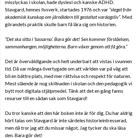
misslyckas i skolan, hade dyslexi och kanske ADHD.
Stavgard, hennes livsverk, startades 1976 och var
”steget från
akademisk kunskap om järnåldern till gestaltat vardagsliv”
. Med
görandets praktik skulle barn få lära sig om historien.
”Det ska sitta i ’tassarna’. Bara gör det! Sen kommer förståelsen,
sammanhangen, möjligheterna. Barn växer genom att få göra.”
Det är överväldigande och helt underbart att vistas i svunnen
tid. Då var många övertygade om att världen var på väg att
bli en bättre plats, med mer rättvisa och respekt för naturen.
Mest slående är nog skillnaden i skolan och den pedagogik vi
bytt mot digitala stjälpmedel. Tänk att det en gång fanns
resurser till en sådan sak som Stavgard!
Du tror kanske att den här boken inte är för dig. Du har aldrig
hört talas om Stavgard är inte särdeles historieintresserad,
men då tror jag att du missar något. Jag tycker du ska läsa
den. Bara gör det!