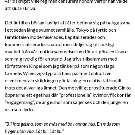
världskriget ville regimen censurera honom varför han valde
att sluta skriva.
Det är till en början ljuvligt att åter befinna sig på bakgatorna
i ett sedan länge svunnet samhälle. Tokyo på fyrtio och
femtiotalen moderniserades, kapitaliserades och
kommersialiserades snabbt men skiljer sig tillräckligt
mycket från vårt nutida sammelsurium för att göra en läsare
som mig lycklig för en stund. Jag trivs tillsammans med
författaren Kinpei som jag tänker på som någon slags
Cornelis Wreesvijk-typ och hans partner Ginko. Den
osentimentala skildringen gör läsningen relativt lättsmält
trots det allvarliga ämnet. Den motvilligt prostituerade Ginko
öppnar nu ett eget hus där ”professionella” kvinnor/flickor får
”engagemang”, de är geishor som säljer sex och de sjunger en
visa som lyder:
”Bli inte geisha, som en mås med bo i annan hus. En mås som
flyger utan vila. Låt bli. Låt bli.”