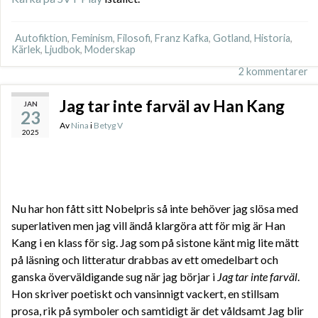
Autofiktion
,
Feminism
,
Filosofi
,
Franz Kafka
,
Gotland
,
Historia
,
Kärlek
,
Ljudbok
,
Moderskap
2 kommentarer
Jag tar inte farväl av Han Kang
JAN
23
Av
Nina
i
Betyg V
2025
Nu har hon fått sitt Nobelpris så inte behöver jag slösa med
superlativen men jag vill ändå klargöra att för mig är Han
Kang i en klass för sig. Jag som på sistone känt mig lite mätt
på läsning och litteratur drabbas av ett omedelbart och
ganska överväldigande sug när jag börjar i
Jag tar inte farväl
.
Hon skriver poetiskt och vansinnigt vackert, en stillsam
prosa, rik på symboler och samtidigt är det våldsamt Jag blir