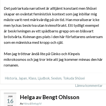
Det patriarkala narrativet är alltjämt konstant men Shūsei
skapar en oväntat feministisk kontext som jag inbillar mig
måste varit rent märkvärdig på sin tid. Han moraliserar icke
men lyckas beskriva utan kvinnoförakt. Ett tydligt exempel
är beskrivningen av ett spädbarns grepp om en blåsvart
bröstvårta. Kvinnan ges plats i den här författarens universum
som en människa med kropp och själ.
Men jag tröttnar ändå lite på Ginko och Kinpeis
mikrokosmos och jag tror inte att jag kommer minnas den här
romanen.
Historia
,
Japan
,
Klass
,
Ljudbok
,
Sexism
,
Tokuda Shüsei
Lämna kommentar
Helga av Bengt Ohlsson
JAN
16
Av
Nina
i
Betyg IV
2025