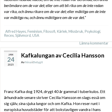
berömdare om de var det; eller om att bli rika om de inte redan
var rika, och ännu rikare om de var det; eller mäktiga om de inte
var mäktiga nu, och ännu mäktigare om de var det.”
Alfred Hayes
,
Feminism
,
Filosofi
,
Kärlek
,
Missbruk
,
Psykologi
,
Recex
,
Självmord
,
USA
Lämna kommentar
Kafkalungan av Cecilia Hansson
JAN
24
Av
Nina
i
Betyg II
2025
Franz Kafka dog 1924, drygt 40 år gammal i tuberkulos. Ett
århundrade senare skriver Cecilia Hansson en slags essä om
sig själv, sina sjuka lungor och om Kafka. Hon reser runt i
europiska huvudstäder för att bokstavligen vandra i hans