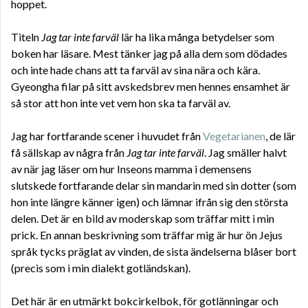
hoppet.
Titeln
Jag tar inte farväl
lär ha lika många betydelser som
boken har läsare. Mest tänker jag på alla dem som dödades
och inte hade chans att ta farväl av sina nära och kära.
Gyeongha filar på sitt avskedsbrev men hennes ensamhet är
så stor att hon inte vet vem hon ska ta farväl av.
Jag har fortfarande scener i huvudet från
Vegetarianen
, de lär
få sällskap av några från
Jag tar inte farväl
. Jag smäller halvt
av när jag läser om hur Inseons mamma i demensens
slutskede fortfarande delar sin mandarin med sin dotter (som
hon inte längre känner igen) och lämnar ifrån sig den största
delen. Det är en bild av moderskap som träffar mitt i min
prick. En annan beskrivning som träffar mig är hur ön Jejus
språk tycks präglat av vinden, de sista ändelserna blåser bort
(precis som i min dialekt gotländskan).
Det här är en utmärkt bokcirkelbok, för gotlänningar och