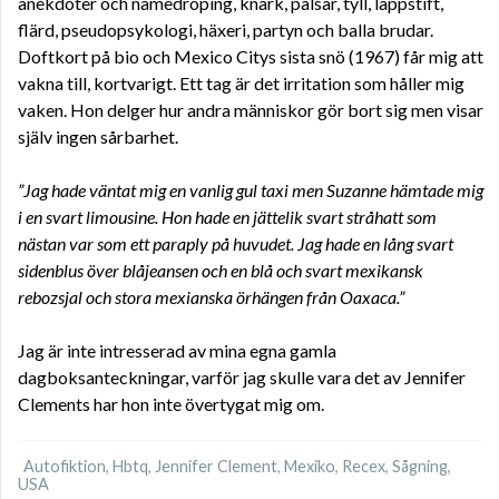
anekdoter och namedroping, knark, pälsar, tyll, läppstift,
flärd, pseudopsykologi, häxeri, partyn och balla brudar.
Doftkort på bio och Mexico Citys sista snö (1967) får mig att
vakna till, kortvarigt. Ett tag är det irritation som håller mig
vaken. Hon delger hur andra människor gör bort sig men visar
själv ingen sårbarhet.
”Jag hade väntat mig en vanlig gul taxi men Suzanne hämtade mig
i en svart limousine. Hon hade en jättelik svart stråhatt som
nästan var som ett paraply på huvudet. Jag hade en lång svart
sidenblus över blåjeansen och en blå och svart mexikansk
rebozsjal och stora mexianska örhängen från Oaxaca.”
Jag är inte intresserad av mina egna gamla
dagboksanteckningar, varför jag skulle vara det av Jennifer
Clements har hon inte övertygat mig om.
Autofiktion
,
Hbtq
,
Jennifer Clement
,
Mexiko
,
Recex
,
Sågning
,
USA