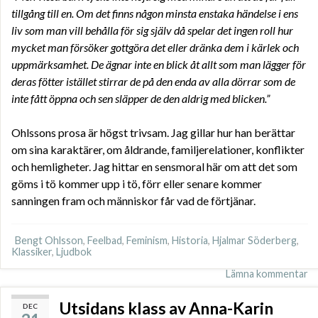
tillgång till en. Om det finns någon minsta enstaka händelse i ens
liv som man vill behålla för sig själv då spelar det ingen roll hur
mycket man försöker gottgöra det eller dränka dem i kärlek och
uppmärksamhet. De ägnar inte en blick åt allt som man lägger för
deras fötter istället stirrar de på den enda av alla dörrar som de
inte fått öppna och sen släpper de den aldrig med blicken.”
Ohlssons prosa är högst trivsam. Jag gillar hur han berättar
om sina karaktärer, om åldrande, familjerelationer, konflikter
och hemligheter. Jag hittar en sensmoral här om att det som
göms i tö kommer upp i tö, förr eller senare kommer
sanningen fram och människor får vad de förtjänar.
Bengt Ohlsson
,
Feelbad
,
Feminism
,
Historia
,
Hjalmar Söderberg
,
Klassiker
,
Ljudbok
Lämna kommentar
Utsidans klass av Anna-Karin
DEC