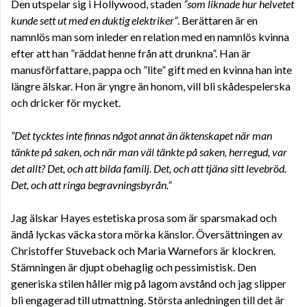
Den utspelar sig i Hollywood, staden
”som liknade hur helvetet
kunde sett ut med en duktig elektriker”
. Berättaren är en
namnlös man som inleder en relation med en namnlös kvinna
efter att han ”räddat henne från att drunkna”. Han är
manusförfattare, pappa och ”lite” gift med en kvinna han inte
längre älskar. Hon är yngre än honom, vill bli skådespelerska
och dricker för mycket.
”Det tycktes inte finnas något annat än äktenskapet när man
tänkte på saken, och när man väl tänkte på saken, herregud, var
det allt? Det, och att bilda familj. Det, och att tjäna sitt levebröd.
Det, och att ringa begravningsbyrån.”
Jag älskar Hayes estetiska prosa som är sparsmakad och
ändå lyckas väcka stora mörka känslor. Översättningen av
Christoffer Stuveback och Maria Warnefors är klockren.
Stämningen är djupt obehaglig och pessimistisk. Den
generiska stilen håller mig på lagom avstånd och jag slipper
bli engagerad till utmattning. Största anledningen till det är