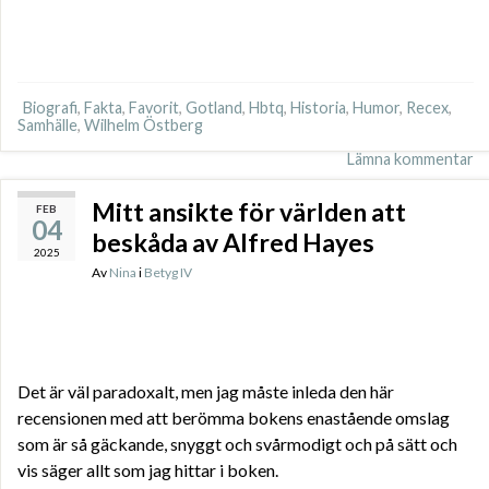
Biografi
,
Fakta
,
Favorit
,
Gotland
,
Hbtq
,
Historia
,
Humor
,
Recex
,
Samhälle
,
Wilhelm Östberg
Lämna kommentar
Mitt ansikte för världen att
FEB
04
beskåda av Alfred Hayes
2025
Av
Nina
i
Betyg IV
Det är väl paradoxalt, men jag måste inleda den här
recensionen med att berömma bokens enastående omslag
som är så gäckande, snyggt och svårmodigt och på sätt och
vis säger allt som jag hittar i boken.