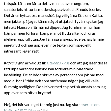
fotspår. Läsaren får ta del av minnet av en ungdom,
sanatoriets historia, moderskapstvivel och Freuds teorier.
Det är en hyfsat bra manusidé, jag vill gärna läsa om Kafka,
men jakten på jaget känns något uttjatad. Tyvärr tycker jag
inte att Hansson förmår nå djupet. Jag förnimmer hur hon
kämpar men förlorar kampen mot flytkraften och dras
ideligen upp till ytan. Jag får inga aha-upplevelse, jag lär mig
inget nytt och jag upplever inte texten som speciellt
intressant i egen rätt.
Kafkalungan
är väldigt lik
Utsidans klass
och att jag läser dessa
tätt inpå varandra kanske kan förklara min blaserade
inställning. De är båda skrivna av personer som jobbar med
media, bor i Sthlm och som omfamnar något jag vill kalla
flummig andlighet. De skriver med en poetisk ansats som jag
upplever som bitvis krystad.
Nej, det här var inget för mig just nu. Jag ska se
serien om
Kafka på SVT Play
istället.