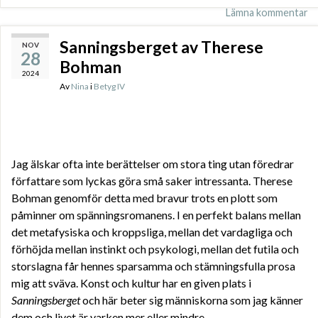
Lämna kommentar
Sanningsberget av Therese
NOV
28
Bohman
2024
Av
Nina
i
Betyg IV
Jag älskar ofta inte berättelser om stora ting utan föredrar
författare som lyckas göra små saker intressanta. Therese
Bohman genomför detta med bravur trots en plott som
påminner om spänningsromanens. I en perfekt balans mellan
det metafysiska och kroppsliga, mellan det vardagliga och
förhöjda mellan instinkt och psykologi, mellan det futila och
storslagna får hennes sparsamma och stämningsfulla prosa
mig att sväva. Konst och kultur har en given plats i
Sanningsberget
och här beter sig människorna som jag känner
dem och livet är varken mer eller mindre.