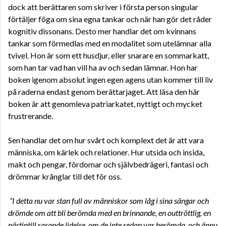
dock att berättaren som skriver i första person singular
förtäljer föga om sina egna tankar och när han gör det råder
kognitiv dissonans. Desto mer handlar det om kvinnans
tankar som förmedlas med en modalitet som utelämnar alla
tvivel. Hon är som ett husdjur, eller snarare en sommarkatt,
som han tar vad han vill ha av och sedan lämnar. Hon har
boken igenom absolut ingen egen agens utan kommer till liv
på raderna endast genom berättarjaget. Att läsa den här
boken är att genomleva patriarkatet, nyttigt och mycket
frustrerande.
Sen handlar det om hur svårt och komplext det är att vara
människa, om kärlek och relationer. Hur utsida och insida,
makt och pengar, fördomar och självbedrägeri, fantasi och
drömmar krånglar till det för oss.
”I detta nu var stan full av människor som låg i sina sängar och
drömde om att bli berömda med en brinnande, en outtröttlig, en
nästintill rasande lidelse, om de inte redan var berömda, och ännu