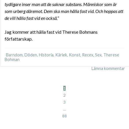
tydligare inser man att de saknar substans. Människor som är
som urberg däremot. Dem ska man hålla fast vid. Och hoppas att
de vill hålla fast vid en också.”
Jag kommer att hålla fast vid Therese Bohmans
författarskap.
Barndom
,
Döden
,
Historia
,
Kärlek
,
Konst
,
Recex
,
Sex
,
Therese
Bohman
Lämna kommentar
1
2
3
…
88