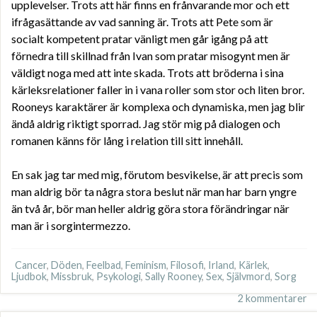
upplevelser. Trots att här finns en frånvarande mor och ett
ifrågasättande av vad sanning är. Trots att Pete som är
socialt kompetent pratar vänligt men går igång på att
förnedra till skillnad från Ivan som pratar misogynt men är
väldigt noga med att inte skada. Trots att bröderna i sina
kärleksrelationer faller in i vana roller som stor och liten bror.
Rooneys karaktärer är komplexa och dynamiska, men jag blir
ändå aldrig riktigt sporrad. Jag stör mig på dialogen och
romanen känns för lång i relation till sitt innehåll.
En sak jag tar med mig, förutom besvikelse, är att precis som
man aldrig bör ta några stora beslut när man har barn yngre
än två år, bör man heller aldrig göra stora förändringar när
man är i sorgintermezzo.
Cancer
,
Döden
,
Feelbad
,
Feminism
,
Filosofi
,
Irland
,
Kärlek
,
Ljudbok
,
Missbruk
,
Psykologi
,
Sally Rooney
,
Sex
,
Självmord
,
Sorg
2 kommentarer