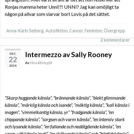
Ronjas mamma heter Unni!?! UNNI? Jag kan omöjligt ta
någon på allvar som slarvar bort Lovis på det sättet.
Anna-Karin Selberg
,
Autofiktion
,
Cancer
,
Feminism
,
Övergrepp
2 kommentarer
Intermezzo av Sally Rooney
DEC
22
Av
Nina
i
Betyg III
2024
”Skarp huggande känsla”, ”brännande känsla”, ”blekt glimmande
känsla”, ”märklig känsla och isande”, ”mäktig känsla”, ”kall känsla i
magen”, ”vimmelkantig känsla, yr” ”fradgande känsla”, ”en
chippande känsla”, ”sorgsen och varm känsla”, ”en intensiv stark
och lysande känsla”, ”en fallande och nedåtgående känsla”, ”en
varm, våt känsla inuti”, ”en skälvande känsla” och ”högtidskänsla”