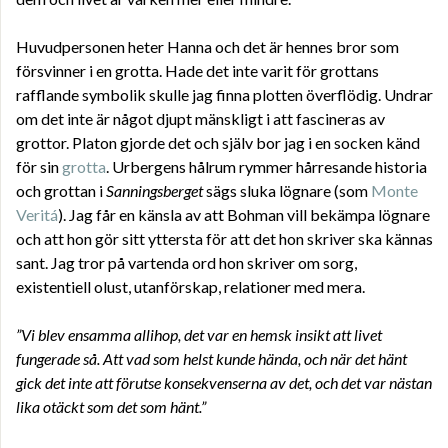
Huvudpersonen heter Hanna och det är hennes bror som
försvinner i en grotta. Hade det inte varit för grottans
rafflande symbolik skulle jag finna plotten överflödig. Undrar
om det inte är något djupt mänskligt i att fascineras av
grottor. Platon gjorde det och själv bor jag i en socken känd
för sin
grotta
. Urbergens hålrum rymmer hårresande historia
och grottan i
Sanningsberget
sägs sluka lögnare (som
Monte
Veritá
). Jag får en känsla av att Bohman vill bekämpa lögnare
och att hon gör sitt yttersta för att det hon skriver ska kännas
sant. Jag tror på vartenda ord hon skriver om sorg,
existentiell olust, utanförskap, relationer med mera.
”Vi blev ensamma allihop, det var en hemsk insikt att livet
fungerade så. Att vad som helst kunde hända, och när det hänt
gick det inte att förutse konsekvenserna av det, och det var nästan
lika otäckt som det som hänt.”