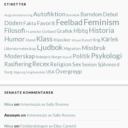
ETIKETTER
Autofiktion
Barndom
Debut
Barnbok
Augustnominering
Feminism
Feelbad
Döden
Favorit
Fakta
Historia
Filosofi
Hbtq
Grafisk
Gotland
Frankrike
Klass
Humor
Kärlek
Klassiker
Krig
Hund
Konst
Klimat
Ljudbok
Missbruk
Migration
Litteraturvetenskap
Psykologi
Moderskap
Politik
Nobelpris
Norge
Novell
Recex
Rasifiering
Religion
Sex
Självmord
Sexism
Övergrepp
USA
Sorg
Sågning
Ungdomsbok
SENASTE KOMMENTARER
Nina
om
Intermezzo av Sally Rooney
Anonym
om
Intermezzo av Sally Rooney
Nina
om
Förbländningen av Elias Canetti