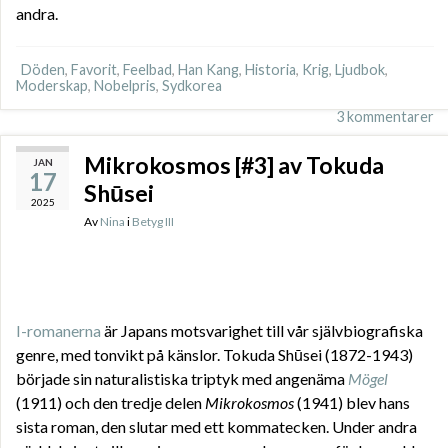
andra.
Döden
,
Favorit
,
Feelbad
,
Han Kang
,
Historia
,
Krig
,
Ljudbok
,
Moderskap
,
Nobelpris
,
Sydkorea
3 kommentarer
Mikrokosmos [#3] av Tokuda
JAN
17
Shūsei
2025
Av
Nina
i
Betyg III
I-romanerna
är Japans motsvarighet till vår självbiografiska
genre, med tonvikt på känslor. Tokuda Shūsei (1872-1943)
började sin naturalistiska triptyk med angenäma
Mögel
(1911) och den tredje delen
Mikrokosmos
(1941) blev hans
sista roman, den slutar med ett kommatecken. Under andra