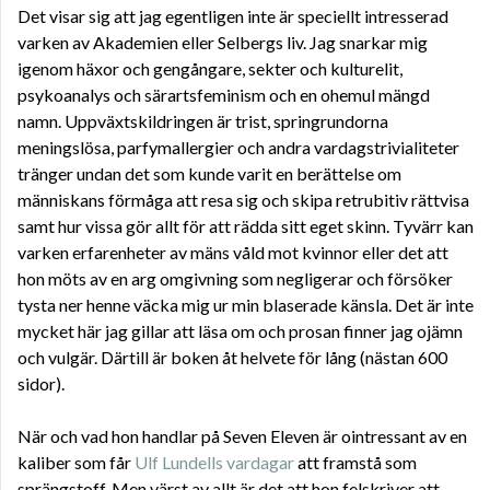
Det visar sig att jag egentligen inte är speciellt intresserad
varken av Akademien eller Selbergs liv. Jag snarkar mig
igenom häxor och gengångare, sekter och kulturelit,
psykoanalys och särartsfeminism och en ohemul mängd
namn. Uppväxtskildringen är trist, springrundorna
meningslösa, parfymallergier och andra vardagstrivialiteter
tränger undan det som kunde varit en berättelse om
människans förmåga att resa sig och skipa retrubitiv rättvisa
samt hur vissa gör allt för att rädda sitt eget skinn. Tyvärr kan
varken erfarenheter av mäns våld mot kvinnor eller det att
hon möts av en arg omgivning som negligerar och försöker
tysta ner henne väcka mig ur min blaserade känsla. Det är inte
mycket här jag gillar att läsa om och prosan finner jag ojämn
och vulgär. Därtill är boken åt helvete för lång (nästan 600
sidor).
När och vad hon handlar på Seven Eleven är ointressant av en
kaliber som får
Ulf Lundells vardagar
att framstå som
sprängstoff. Men värst av allt är det att hon felskriver att