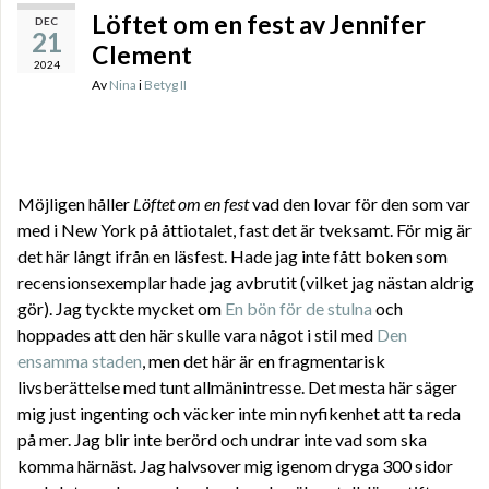
Löftet om en fest av Jennifer
DEC
21
Clement
2024
Av
Nina
i
Betyg II
Möjligen håller
Löftet om en fest
vad den lovar för den som var
med i New York på åttiotalet, fast det är tveksamt. För mig är
det här långt ifrån en läsfest. Hade jag inte fått boken som
recensionsexemplar hade jag avbrutit (vilket jag nästan aldrig
gör). Jag tyckte mycket om
En bön för de stulna
och
hoppades att den här skulle vara något i stil med
Den
ensamma staden
, men det här är en fragmentarisk
livsberättelse med tunt allmänintresse. Det mesta här säger
mig just ingenting och väcker inte min nyfikenhet att ta reda
på mer. Jag blir inte berörd och undrar inte vad som ska
komma härnäst. Jag halvsover mig igenom dryga 300 sidor