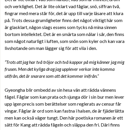
och verklighet. Det är lite oklart vad fåglar, snö, siffran två,
fingrar med mera står för, det är upp till varje läsare att klura
på. Trots dessa grumligheter finns det något viktigt här som
är glasklart, någon slags essens som tycks nå mina sinnen
bortom intellektet. Det är en smärta som nålar i sår, den finns
som något naturligt i luften, som snön som kyler och kan vara
livshotande om man lägger sig för att vila i den.
”Trots att jag har två tröjor och två kappor på mig känner jag mig
frusen. Men det kyliga drag jag upplever verkar inte komma
utifrån, det är snarare som att det kommer inifrån.”
Gyeongha blir ombedd av sin hesa vän att rädda vännens
fågel. Fåglar som kan prata och sjunga dör i sin bur men lever
upp igen precis som berättelser som reglerats av censur får
vingar. Fåglar är ord som kan fastna i halsen, de är fjäderlätta
men kan också väger tungt. Den här poetiska romanen är ett
sätt för Kang att rädda fågeln och släppa den fri. Däri finns