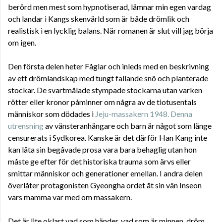
berörd men mest som hypnotiserad, lämnar min egen vardag
och landar i Kangs skenvärld som är både drömlik och
realistisk i en lycklig balans. När romanen är slut vill jag börja
om igen.
Den första delen heter Fåglar och inleds med en beskrivning
av ett drömlandskap med tungt fallande snö och planterade
stockar. De svartmålade stympade stockarna utan varken
rötter eller kronor påminner om några av de tiotusentals
människor som dödades i
Jeju-massakern 1948. Denna
utrensning
av vänsteranhängare och barn är något som länge
censurerats i Sydkorea. Kanske är det därför Han Kang inte
kan låta sin begåvade prosa vara bara behaglig utan hon
måste ge efter för det historiska trauma som ärvs eller
smittar människor och generationer emellan. I andra delen
överlåter protagonisten Gyeongha ordet åt sin vän Inseon
vars mamma var med om massakern.
Det är lite oklart vad som händer, vad som är minnen, dröm