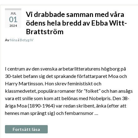
Vi drabbade samman med våra
JUL
01
ödens hela bredd av Ebba Witt-
2024
Brattström
Av
Nina
i
Betyg IV
I centrum av den svenska arbetarlitteraturens högborg på
30-talet befann sig det sprakande författarparet Moa och
Harry Martinsson. Hon skrev feministiskt och
klassmedvetet, populära romaner för ”folket” och han ansågs
vara ett snille som kom att belönas med Nobelpris. Den 38-
åriga Moa (1890-1964) var redan skribent, änka (efter att
hennes man sprängt sig) och fembarnsmor …
Fortsätt läsa