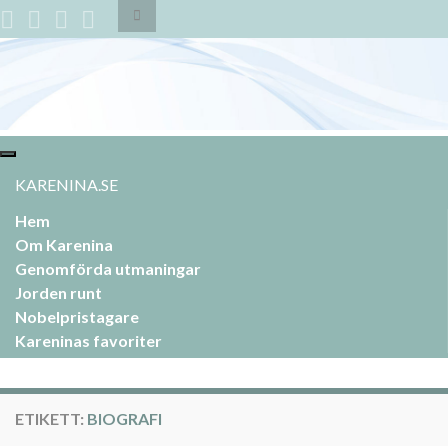
Slå
på/av
sökformulär
Search for:
Slå
på/av
KARENINA.SE
navigering
Hem
Om Karenina
Genomförda utmaningar
Jorden runt
Nobelpristagare
Kareninas favoriter
ETIKETT:
BIOGRAFI