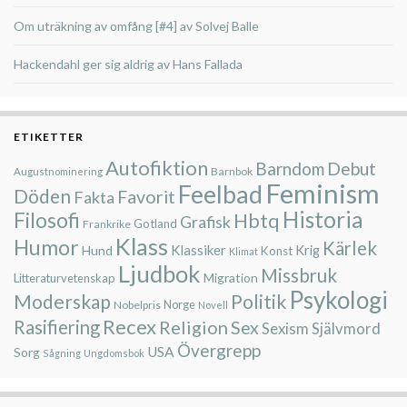
Om uträkning av omfång [#4] av Solvej Balle
Hackendahl ger sig aldrig av Hans Fallada
ETIKETTER
Autofiktion
Barndom
Debut
Barnbok
Augustnominering
Feminism
Feelbad
Döden
Favorit
Fakta
Historia
Filosofi
Hbtq
Grafisk
Gotland
Frankrike
Klass
Humor
Kärlek
Klassiker
Hund
Krig
Konst
Klimat
Ljudbok
Missbruk
Migration
Litteraturvetenskap
Psykologi
Moderskap
Politik
Nobelpris
Norge
Novell
Recex
Rasifiering
Religion
Sex
Sexism
Självmord
Övergrepp
USA
Sorg
Sågning
Ungdomsbok