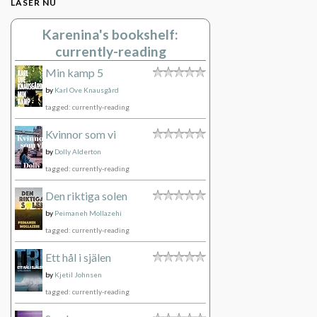
LÄSER NU
Karenina's bookshelf:
currently-reading
Min kamp 5
by
Karl Ove Knausgård
tagged: currently-reading
Kvinnor som vi
by
Dolly Alderton
tagged: currently-reading
Den riktiga solen
by
Peimaneh Mollazehi
tagged: currently-reading
Ett hål i själen
by
Kjetil Johnsen
tagged: currently-reading