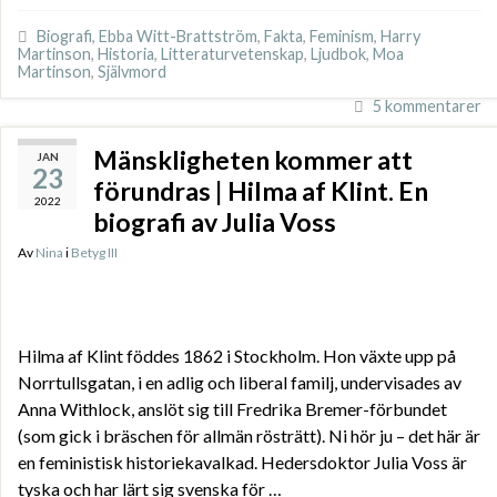
Biografi
,
Ebba Witt-Brattström
,
Fakta
,
Feminism
,
Harry
Martinson
,
Historia
,
Litteraturvetenskap
,
Ljudbok
,
Moa
Martinson
,
Självmord
5 kommentarer
Mänskligheten kommer att
JAN
23
förundras | Hilma af Klint. En
2022
biografi av Julia Voss
Av
Nina
i
Betyg III
Hilma af Klint föddes 1862 i Stockholm. Hon växte upp på
Norrtullsgatan, i en adlig och liberal familj, undervisades av
Anna Withlock, anslöt sig till Fredrika Bremer-förbundet
(som gick i bräschen för allmän rösträtt). Ni hör ju – det här är
en feministisk historiekavalkad. Hedersdoktor Julia Voss är
tyska och har lärt sig svenska för …