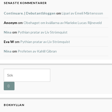
SENASTE KOMMENTARER
Continuare. | Debutantbloggen
om
Lipari av Emeli Mårtensson
Anonym
om
Obehaget om kvällarna av Marieke Lucas Rijneveld
Nina
om
Pythian pratar av Liv Strömquist
Eva W
om
Pythian pratar av Liv Strömquist
Nina
om
Profeten av Kahlil Gibran
Search for:
BOKHYLLAN