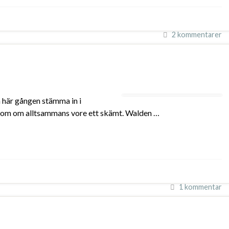
2 kommentarer
en här gången stämma in i
h som om alltsammans vore ett skämt. Walden …
1 kommentar