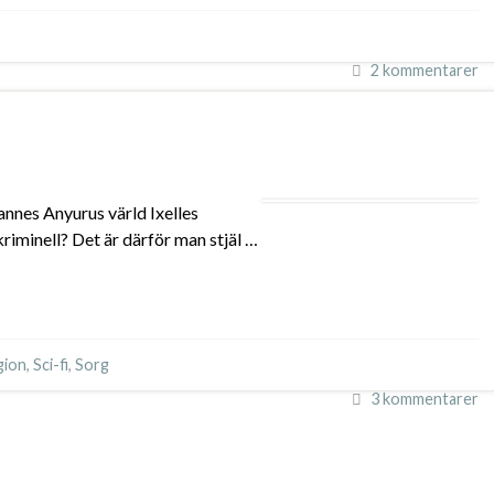
2 kommentarer
annes Anyurus värld Ixelles
iminell? Det är därför man stjäl …
gion
,
Sci-fi
,
Sorg
3 kommentarer