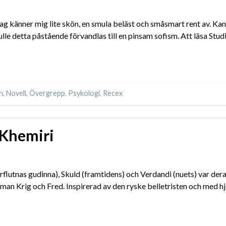
tt jag känner mig lite skön, en smula beläst och småsmart rent av. K
 detta påstående förvandlas till en pinsam sofism. Att läsa Studi
n
,
Novell
,
Övergrepp
,
Psykologi
,
Recex
 Khemiri
rflutnas gudinna), Skuld (framtidens) och Verdandi (nuets) var der
roman Krig och Fred. Inspirerad av den ryske belletristen och med 