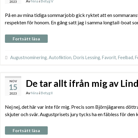
Av
Nina
i
Betyg V
2023
På en av mina tidiga sommarjobb gick ryktet att en sommaranstäl
respekten för honom. En gång satt jag i samma longtail-boat som
Fortsätt läsa
Augustnominering
,
Autofiktion
,
Doris Lessing
,
Favorit
,
Feelbad
,
F
De tar allt ifrån mig av Lin
NOV
15
Av
Nina
i
Betyg II
2023
Nej nej, det här var inte för mig. Precis som Björnjägarens döt
skjuter och svär. Augustprisets jury tycks ha en fäbless för d
Fortsätt läsa