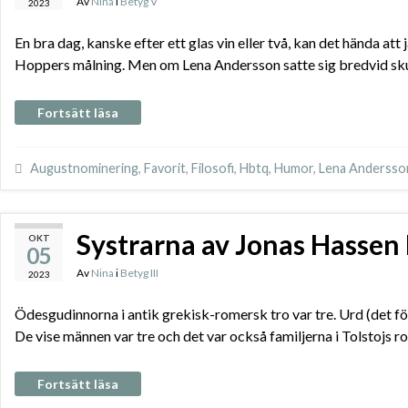
Av
Nina
i
Betyg V
2023
En bra dag, kanske efter ett glas vin eller två, kan det hända a
Hoppers målning. Men om Lena Andersson satte sig bredvid skulle
Fortsätt läsa
Augustnominering
,
Favorit
,
Filosofi
,
Hbtq
,
Humor
,
Lena Andersso
Systrarna av Jonas Hassen
OKT
05
Av
Nina
i
Betyg III
2023
Ödesgudinnorna i antik grekisk-romersk tro var tre. Urd (det fö
De vise männen var tre och det var också familjerna i Tolstojs 
Fortsätt läsa