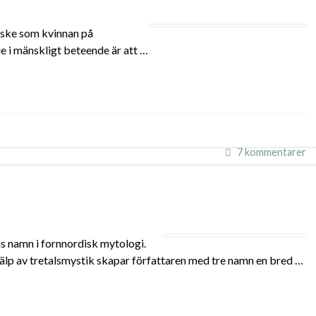
anske som kvinnan på
e i mänskligt beteende är att …
7 kommentarer
as namn i fornnordisk mytologi.
hjälp av tretalsmystik skapar författaren med tre namn en bred …