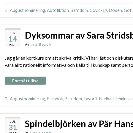
Augustnominering
,
Autofiktion
,
Barndom
,
Covid-19
,
Döden
,
Gotl
Dyksommar av Sara Strids
SEP
14
Av
Nina
i
Betyg V
2023
Jag går en kortkurs om att skriva kritik. Vi har läst och diskuter
vara allt; rationellt informativa och källa till kunskap samt per
Fortsätt läsa
Augustnominering
,
Barnbok
,
Barndom
,
Favorit
,
Feelbad
,
Feminism
Spindelbjörken av Pär Han
JUL
31
Av
Nina
i
Betyg IV