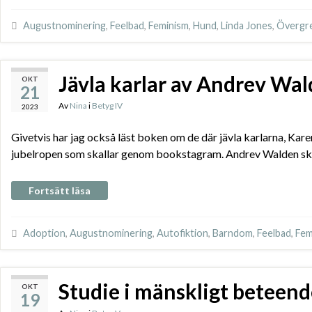
Augustnominering
,
Feelbad
,
Feminism
,
Hund
,
Linda Jones
,
Övergr
Jävla karlar av Andrev Wa
OKT
21
Av
Nina
i
Betyg IV
2023
Givetvis har jag också läst boken om de där jävla karlarna, Karen
jubelropen som skallar genom bookstagram. Andrev Walden skriv
Fortsätt läsa
Adoption
,
Augustnominering
,
Autofiktion
,
Barndom
,
Feelbad
,
Fem
Studie i mänskligt beteen
OKT
19