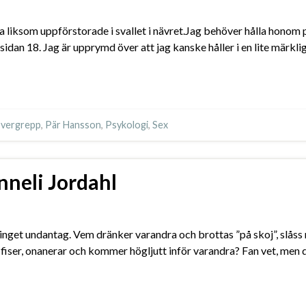
na liksom uppförstorade i svallet i nävret.Jag behöver hålla hono
sidan 18. Jag är upprymd över att jag kanske håller i en lite märkli
vergrepp
,
Pär Hansson
,
Psykologi
,
Sex
nneli Jordahl
 är inget undantag. Vem dränker varandra och brottas ”på skoj”, slå
, fiser, onanerar och kommer högljutt inför varandra? Fan vet, men