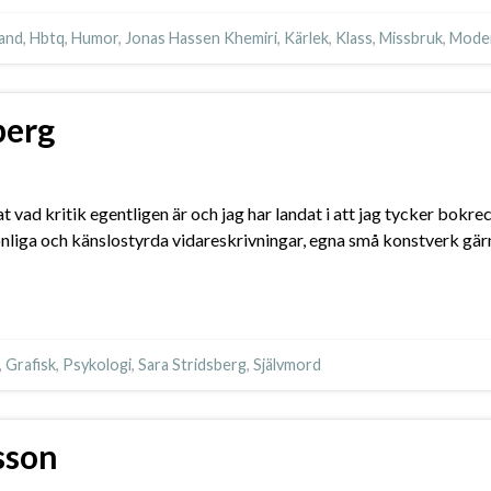
and
,
Hbtq
,
Humor
,
Jonas Hassen Khemiri
,
Kärlek
,
Klass
,
Missbruk
,
Mode
berg
at vad kritik egentligen är och jag har landat i att jag tycker bokr
sonliga och känslostyrda vidareskrivningar, egna små konstverk gärn
,
Grafisk
,
Psykologi
,
Sara Stridsberg
,
Självmord
sson