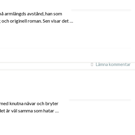
m på armlängds avstånd, han som
g och originell roman. Sen visar det …
Lämna kommentar
ss med knutna nävar och bryter
 det är väl samma som hatar …