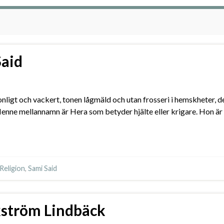
Said
sonligt och vackert, tonen lågmäld och utan frosseri i hemskheter, d
enne mellannamn är Hera som betyder hjälte eller krigare. Hon är 
Religion
,
Sami Said
kström Lindbäck