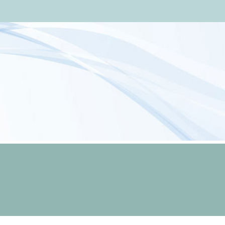
KARENINA.SE
Tänk innan du talar, läs innan du tänker!