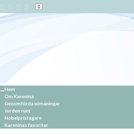
Slå
på/av
sökformulär
Hem
Slå
Om Karenina
på/av
navigering
Genomförda utmaningar
Jorden runt
Nobelpristagare
Kareninas favoriter