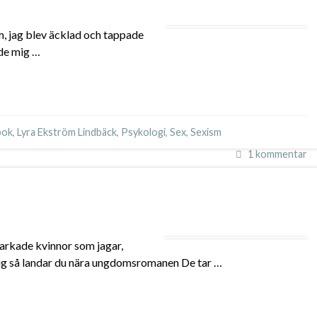
m, jag blev äcklad och tappade
rde mig …
bok
,
Lyra Ekström Lindbäck
,
Psykologi
,
Sex
,
Sexism
1 kommentar
barkade kvinnor som jagar,
odig så landar du nära ungdomsromanen De tar …