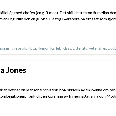
ld låg med chefen (en gift man). Det skiljde tretton år mellan de
 en ung kille och en gubbe. De tog i varandra på ett sätt som gjo
eminism
,
Filosofi
,
Hbtq
,
Humor
,
Kärlek
,
Klass
,
Litteraturvetenskap
,
Ljud
da Jones
trar är det här en manschauvinistisk bok skriven av en kvinna om rå
en kombinationen. Tänk dig en korsning av filmerna Jägarna och M