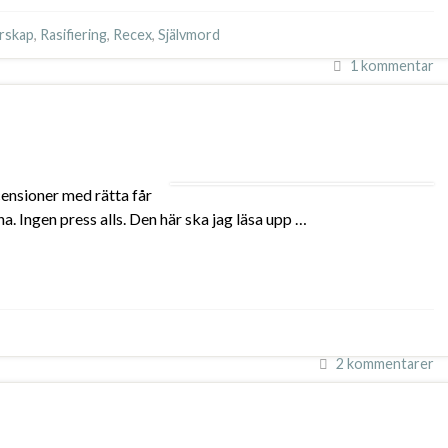
rskap
,
Rasifiering
,
Recex
,
Självmord
1 kommentar
ecensioner med rätta får
a. Ingen press alls. Den här ska jag läsa upp …
2 kommentarer