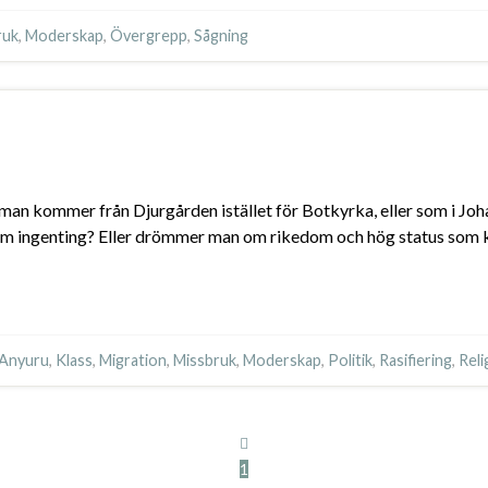
ruk
,
Moderskap
,
Övergrepp
,
Sågning
u
tt man kommer från Djurgården istället för Botkyrka, eller som i Joh
om ingenting? Eller drömmer man om rikedom och hög status som kr
 Anyuru
,
Klass
,
Migration
,
Missbruk
,
Moderskap
,
Politik
,
Rasifiering
,
Reli
1