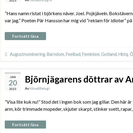
2023
”Hans namn ristat i björkens näver. Joel. Pojkjäveln. Bokstäver
var jag.” Poeten Pär Hansson har mig vid ”reklam för idioter” på 
Fortsätt läsa
Augustnominering
,
Barndom
,
Feelbad
,
Feminism
,
Gotland
,
Hbtq
,
Ö
Björnjägarens döttrar av A
JAN
20
Av
Nina
i
Betyg I
2023
”Visa lite kuk nu!” Stod det i ingen bok som jag gillar. Den här
arm, kör trimmade mopeder, skjuter skarpt, stinker svett, rapar
Fortsätt läsa