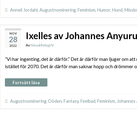
Anneli Jordahl
,
Augustnominering
,
Feminism
,
Humor
,
Hund
,
Missb
Ixelles av Johannes Anyur
NOV
28
Av
Nina
i
Betyg IV
2022
”Vi har ingenting, det är därför.” Det är därför man ljuger om a
istället för 2070. Det är därför man saknar hopp och drömmer 
Fortsätt läsa
Augustnominering
,
Döden
,
Fantasy
,
Feelbad
,
Feminism
,
Johannes