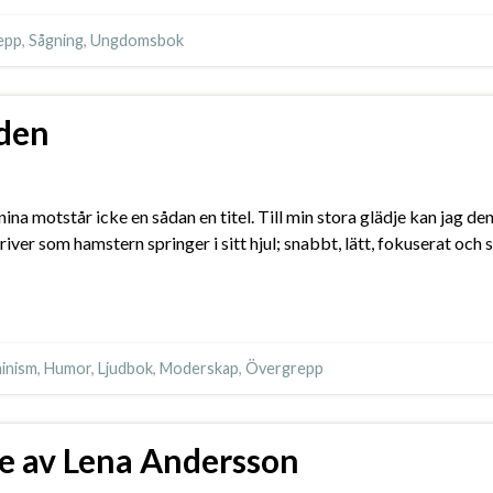
epp
,
Sågning
,
Ungdomsbok
lden
ina motstår icke en sådan en titel. Till min stora glädje kan jag d
er som hamstern springer i sitt hjul; snabbt, lätt, fokuserat oc
inism
,
Humor
,
Ljudbok
,
Moderskap
,
Övergrepp
de av Lena Andersson