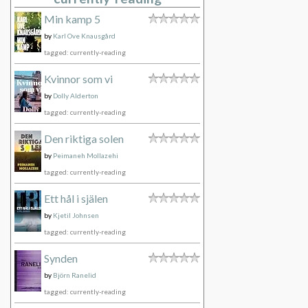
Min kamp 5
by
Karl Ove Knausgård
tagged: currently-reading
Kvinnor som vi
by
Dolly Alderton
tagged: currently-reading
Den riktiga solen
by
Peimaneh Mollazehi
tagged: currently-reading
Ett hål i själen
by
Kjetil Johnsen
tagged: currently-reading
Synden
by
Björn Ranelid
tagged: currently-reading