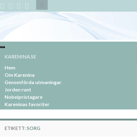
Slå
på/av
sökformulär
Search for:
Slå
på/av
KARENINA.SE
navigering
Hem
Om Karenina
Genomförda utmaningar
Jorden runt
Nobelpristagare
Kareninas favoriter
ETIKETT:
SORG