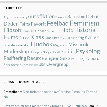
ETIKETTER
Autofiktion
Barndom
Debut
Barnbok
Augustnominering
Feminism
Feelbad
Döden
Favorit
Fakta
Historia
Filosofi
Hbtq
Grafisk
Gotland
Frankrike
Klass
Humor
Kärlek
Klassiker
Hund
Krig
Konst
Klimat
Ljudbok
Missbruk
Migration
Litteraturvetenskap
Psykologi
Moderskap
Politik
Nobelpris
Norge
Novell
Recex
Rasifiering
Religion
Sex
Sexism
Självmord
Övergrepp
USA
Sorg
Sågning
Ungdomsbok
SENASTE KOMMENTARER
Emmelie
om
Den förlorade sonen av Caroline Ringskog Ferrada-
Noli
Löftet om en fest av Jennifer Clement – KARENINA.SE
om
En