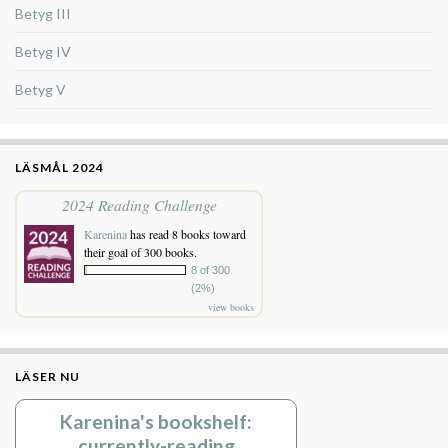
Betyg III
Betyg IV
Betyg V
LÄSMÅL 2024
2024 Reading Challenge
Karenina
has read 8 books toward
their goal of 300 books.
8 of 300
(2%)
view books
LÄSER NU
Karenina's bookshelf:
currently-reading