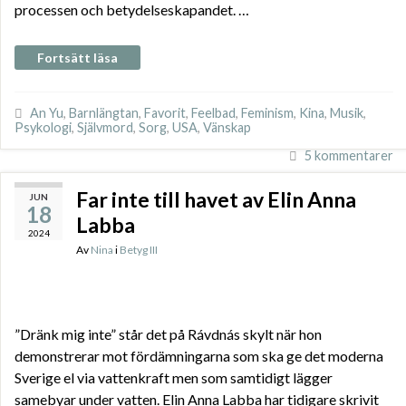
processen och betydelseskapandet. …
Fortsätt läsa
An Yu
,
Barnlängtan
,
Favorit
,
Feelbad
,
Feminism
,
Kina
,
Musik
,
Psykologi
,
Självmord
,
Sorg
,
USA
,
Vänskap
5 kommentarer
Far inte till havet av Elin Anna
JUN
18
Labba
2024
Av
Nina
i
Betyg III
”Dränk mig inte” står det på Rávdnás skylt när hon
demonstrerar mot fördämningarna som ska ge det moderna
Sverige el via vattenkraft men som samtidigt lägger
samebyar under vatten. Elin Anna Labba har tidigare skrivit