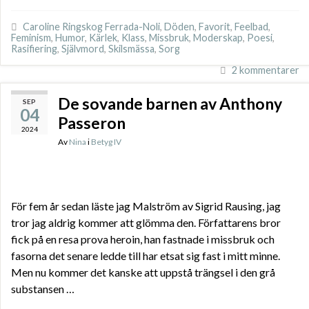
Caroline Ringskog Ferrada-Noli
,
Döden
,
Favorit
,
Feelbad
,
Feminism
,
Humor
,
Kärlek
,
Klass
,
Missbruk
,
Moderskap
,
Poesi
,
Rasifiering
,
Självmord
,
Skilsmässa
,
Sorg
2 kommentarer
De sovande barnen av Anthony
SEP
04
Passeron
2024
Av
Nina
i
Betyg IV
För fem år sedan läste jag Malström av Sigrid Rausing, jag
tror jag aldrig kommer att glömma den. Författarens bror
fick på en resa prova heroin, han fastnade i missbruk och
fasorna det senare ledde till har etsat sig fast i mitt minne.
Men nu kommer det kanske att uppstå trängsel i den grå
substansen …