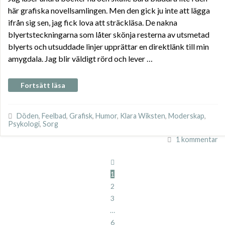
här grafiska novellsamlingen. Men den gick ju inte att lägga
ifrån sig sen, jag fick lova att sträckläsa. De nakna
blyertsteckningarna som låter skönja resterna av utsmetad
blyerts och utsuddade linjer upprättar en direktlänk till min
amygdala. Jag blir väldigt rörd och lever …
Fortsätt läsa
Döden
,
Feelbad
,
Grafisk
,
Humor
,
Klara Wiksten
,
Moderskap
,
Psykologi
,
Sorg
1 kommentar
1
2
3
…
6