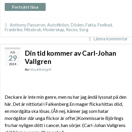
Fortsätt läsa
Anthony Passeron
,
Autofiktion
,
Döden
,
Fakta
,
Feelbad
,
Frankrike
,
Missbruk
,
Moderskap
,
Recex
,
Sorg
Lämna kommentar
Din tid kommer av Carl-Johan
JUL
29
Vallgren
2024
Av
Nina
i
Betyg III
Deckare är inte min genre, men nu har jag ändå lyssnat på den
här. Det är nittiotal i Falkenberg.En mager flicka hittas död,
en mordgåta ska lösas. (Åh nej, känner jag som hatar
mordgåtor där unga flickor är offer.)Kommissarie Björlings
fru har nyligen dött i cancer, han sörjer. (Carl-Johan Vallgrens