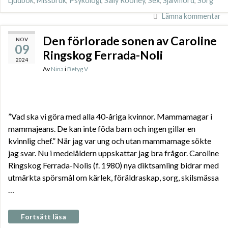
Ljudbok
,
Missbruk
,
Psykologi
,
Sally Rooney
,
Sex
,
Självmord
,
Sorg
Lämna kommentar
Den förlorade sonen av Caroline
NOV
09
Ringskog Ferrada-Noli
2024
Av
Nina
i
Betyg V
”Vad ska vi göra med alla 40-åriga kvinnor. Mammamagar i
mammajeans. De kan inte föda barn och ingen gillar en
kvinnlig chef.” När jag var ung och utan mammamage sökte
jag svar. Nu i medelåldern uppskattar jag bra frågor. Caroline
Ringskog Ferrada-Nolis (f. 1980) nya diktsamling bidrar med
utmärkta spörsmål om kärlek, föräldraskap, sorg, skilsmässa
…
Fortsätt läsa