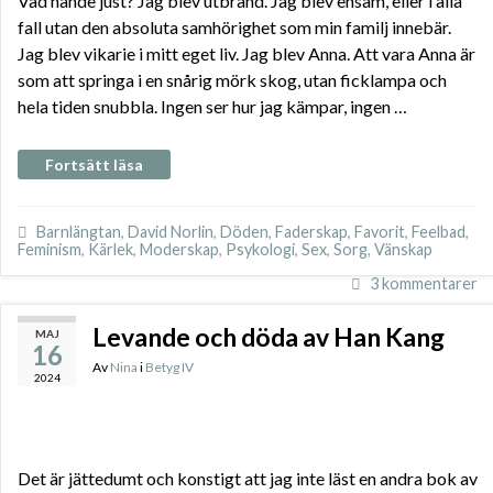
Vad hände just? Jag blev utbränd. Jag blev ensam, eller i alla
fall utan den absoluta samhörighet som min familj innebär.
Jag blev vikarie i mitt eget liv. Jag blev Anna. Att vara Anna är
som att springa i en snårig mörk skog, utan ficklampa och
hela tiden snubbla. Ingen ser hur jag kämpar, ingen …
Fortsätt läsa
Barnlängtan
,
David Norlin
,
Döden
,
Faderskap
,
Favorit
,
Feelbad
,
Feminism
,
Kärlek
,
Moderskap
,
Psykologi
,
Sex
,
Sorg
,
Vänskap
3 kommentarer
Levande och döda av Han Kang
MAJ
16
Av
Nina
i
Betyg IV
2024
Det är jättedumt och konstigt att jag inte läst en andra bok av