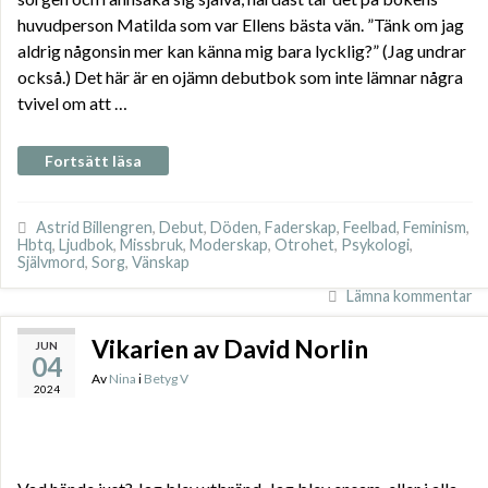
huvudperson Matilda som var Ellens bästa vän. ”Tänk om jag
aldrig någonsin mer kan känna mig bara lycklig?” (Jag undrar
också.) Det här är en ojämn debutbok som inte lämnar några
tvivel om att …
Fortsätt läsa
Astrid Billengren
,
Debut
,
Döden
,
Faderskap
,
Feelbad
,
Feminism
,
Hbtq
,
Ljudbok
,
Missbruk
,
Moderskap
,
Otrohet
,
Psykologi
,
Självmord
,
Sorg
,
Vänskap
Lämna kommentar
Vikarien av David Norlin
JUN
04
Av
Nina
i
Betyg V
2024