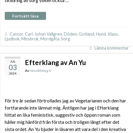
skildring av sorg vilken också …
Fortsätt läsa
Cancer
,
Carl-Johan Vallgren
,
Döden
,
Gotland
,
Hund
,
Klass
,
Ljudbok
,
Missbruk
,
Mordgåta
,
Sorg
Lämna kommentar
Efterklang av An Yu
JUL
03
Av
Nina
i
Betyg V
2024
För tre år sedan förtrollades jag av Vegetarianen och den har
fortfarande inte lämnat mig. Äntligen har jag i Efterklang
hittat en lika feministisk, suggestiv och öppen roman som
håller mig hänförd från första och troligen långt efter det
sista ordet. An Yu bjuder in läsaren att vara del i den kreativa