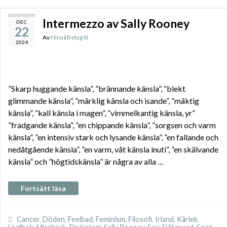
Intermezzo av Sally Rooney
DEC
22
Av
Nina
i
Betyg III
2024
”Skarp huggande känsla”, ”brännande känsla”, ”blekt
glimmande känsla”, ”märklig känsla och isande”, ”mäktig
känsla”, ”kall känsla i magen”, ”vimmelkantig känsla, yr”
”fradgande känsla”, ”en chippande känsla”, ”sorgsen och varm
känsla”, ”en intensiv stark och lysande känsla”, ”en fallande och
nedåtgående känsla”, ”en varm, våt känsla inuti”, ”en skälvande
känsla” och ”högtidskänsla” är några av alla …
Fortsätt läsa
Cancer
,
Döden
,
Feelbad
,
Feminism
,
Filosofi
,
Irland
,
Kärlek
,