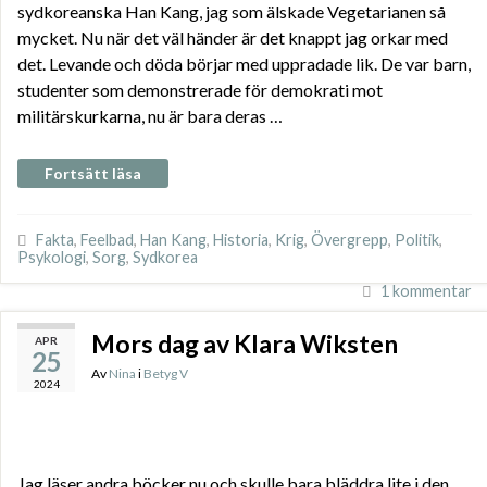
sydkoreanska Han Kang, jag som älskade Vegetarianen så
mycket. Nu när det väl händer är det knappt jag orkar med
det. Levande och döda börjar med uppradade lik. De var barn,
studenter som demonstrerade för demokrati mot
militärskurkarna, nu är bara deras …
Fortsätt läsa
Fakta
,
Feelbad
,
Han Kang
,
Historia
,
Krig
,
Övergrepp
,
Politik
,
Psykologi
,
Sorg
,
Sydkorea
1 kommentar
Mors dag av Klara Wiksten
APR
25
Av
Nina
i
Betyg V
2024
Jag läser andra böcker nu och skulle bara bläddra lite i den