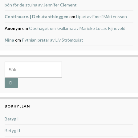
bön för de stulna av Jennifer Clement
Continuare. | Debutantbloggen
om
Lipari av Emeli Mårtensson
Anonym
om
Obehaget om kvällarna av Marieke Lucas Rijneveld
Nina
om
Pythian pratar av Liv Strömquist
Search for:
BOKHYLLAN
Betyg I
Betyg II