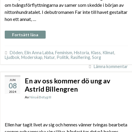
om tvångsförflyttningarna av samer som skedde i början av
nittonhundratalet. I debutromanen Far inte till havet gestaltar
hon ett annat, …
Fortsätt läsa
Döden
,
Elin Anna Labba
,
Feminism
,
Historia
,
Klass
,
Klimat
,
Ljudbok
,
Moderskap
,
Natur
,
Politik
,
Rasifiering
,
Sorg
Lämna kommentar
En av oss kommer dö ung av
JUN
08
Astrid Billengren
2024
Av
Nina
i
Betyg III
Ellen har tagit livet av sig och hennes vänner tvingas bearbeta
sorgen och rannsaka sig själva, hårdast tar det på bokens