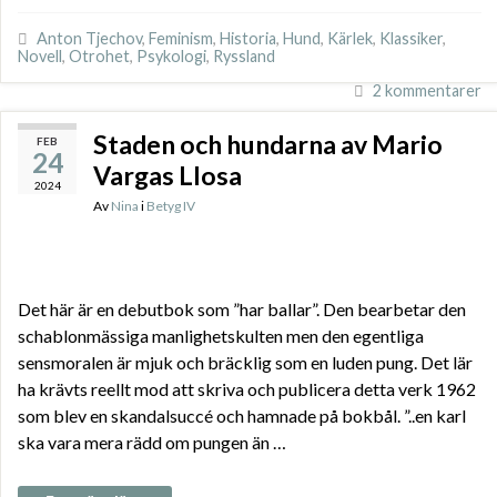
Anton Tjechov
,
Feminism
,
Historia
,
Hund
,
Kärlek
,
Klassiker
,
Novell
,
Otrohet
,
Psykologi
,
Ryssland
2 kommentarer
Staden och hundarna av Mario
FEB
24
Vargas Llosa
2024
Av
Nina
i
Betyg IV
Det här är en debutbok som ”har ballar”. Den bearbetar den
schablonmässiga manlighetskulten men den egentliga
sensmoralen är mjuk och bräcklig som en luden pung. Det lär
ha krävts reellt mod att skriva och publicera detta verk 1962
som blev en skandalsuccé och hamnade på bokbål. ”..en karl
ska vara mera rädd om pungen än …