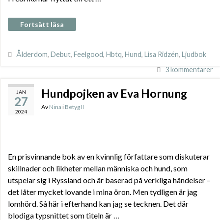
Fortsätt läsa
Ålderdom
,
Debut
,
Feelgood
,
Hbtq
,
Hund
,
Lisa Ridzén
,
Ljudbok
3 kommentarer
Hundpojken av Eva Hornung
JAN
27
Av
Nina
i
Betyg II
2024
En prisvinnande bok av en kvinnlig författare som diskuterar
skillnader och likheter mellan människa och hund, som
utspelar sig i Ryssland och är baserad på verkliga händelser –
det låter mycket lovande i mina öron. Men tydligen är jag
lomhörd. Så här i efterhand kan jag se tecknen. Det där
blodiga typsnittet som titeln är …