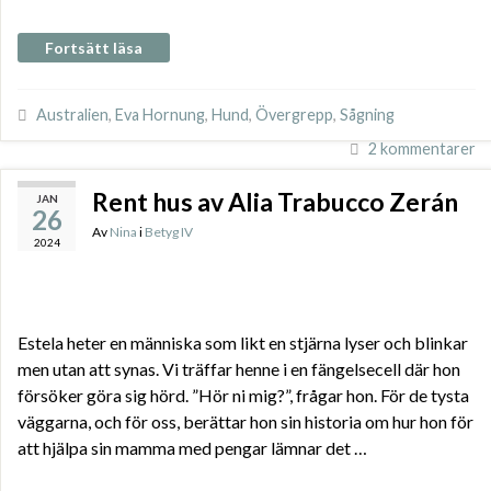
Fortsätt läsa
Australien
,
Eva Hornung
,
Hund
,
Övergrepp
,
Sågning
2 kommentarer
Rent hus av Alia Trabucco Zerán
JAN
26
Av
Nina
i
Betyg IV
2024
Estela heter en människa som likt en stjärna lyser och blinkar
men utan att synas. Vi träffar henne i en fängelsecell där hon
försöker göra sig hörd. ”Hör ni mig?”, frågar hon. För de tysta
väggarna, och för oss, berättar hon sin historia om hur hon för
att hjälpa sin mamma med pengar lämnar det …