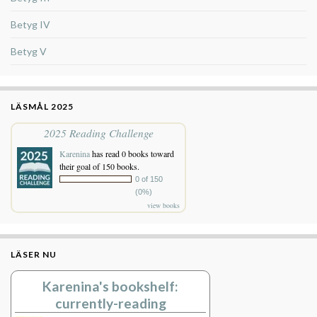
Betyg IV
Betyg V
LÄSMÅL 2025
2025 Reading Challenge
Karenina
has read 0 books toward
their goal of 150 books.
0 of 150
(0%)
view books
LÄSER NU
Karenina's bookshelf:
currently-reading