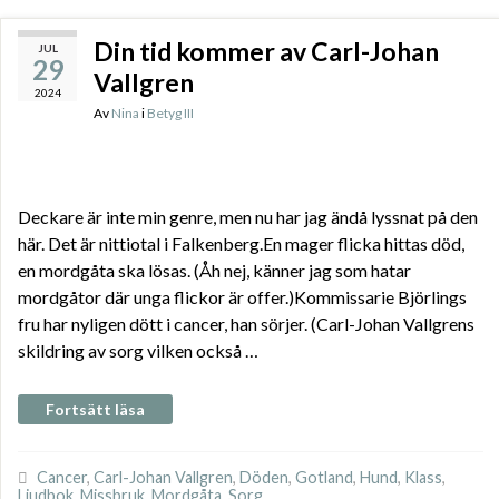
Din tid kommer av Carl-Johan
JUL
29
Vallgren
2024
Av
Nina
i
Betyg III
Deckare är inte min genre, men nu har jag ändå lyssnat på den
här. Det är nittiotal i Falkenberg.En mager flicka hittas död,
en mordgåta ska lösas. (Åh nej, känner jag som hatar
mordgåtor där unga flickor är offer.)Kommissarie Björlings
fru har nyligen dött i cancer, han sörjer. (Carl-Johan Vallgrens
skildring av sorg vilken också …
Fortsätt läsa
Cancer
,
Carl-Johan Vallgren
,
Döden
,
Gotland
,
Hund
,
Klass
,
Ljudbok
,
Missbruk
,
Mordgåta
,
Sorg