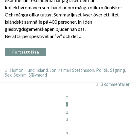
ekar mellan textraderna när jag läser den här
kollektivromanen som handlar om många olika människor.
Och många olika tuttar. Sommarljuset lyser över ett litet
isländskt samhälle på 400 personer. In i den
glesbygdsgemenskapen bjuder han oss.
Berättarperspektivet är ”vi” och det …
Fortsätt läsa
Humor
,
Hund
,
Island
,
Jón Kalman Stefánsson
,
Politik
,
Sågning
,
Sex
,
Sexism
,
Självmord
3 kommentarer
1
2
3
…
7