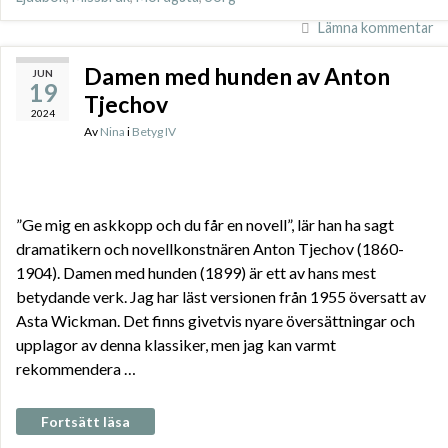
Lämna kommentar
Damen med hunden av Anton
JUN
19
Tjechov
2024
Av
Nina
i
Betyg IV
”Ge mig en askkopp och du får en novell”, lär han ha sagt
dramatikern och novellkonstnären Anton Tjechov (1860-
1904). Damen med hunden (1899) är ett av hans mest
betydande verk. Jag har läst versionen från 1955 översatt av
Asta Wickman. Det finns givetvis nyare översättningar och
upplagor av denna klassiker, men jag kan varmt
rekommendera …
Fortsätt läsa