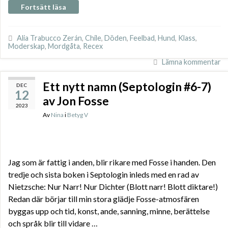
Fortsätt läsa
Alia Trabucco Zerán
,
Chile
,
Döden
,
Feelbad
,
Hund
,
Klass
,
Moderskap
,
Mordgåta
,
Recex
Lämna kommentar
Ett nytt namn (Septologin #6-7)
DEC
12
av Jon Fosse
2023
Av
Nina
i
Betyg V
Jag som är fattig i anden, blir rikare med Fosse i handen. Den
tredje och sista boken i Septologin inleds med en rad av
Nietzsche: Nur Narr! Nur Dichter (Blott narr! Blott diktare!)
Redan där börjar till min stora glädje Fosse-atmosfären
byggas upp och tid, konst, ande, sanning, minne, berättelse
och språk blir till vidare …