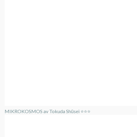
MIKROKOSMOS av Tokuda Shūsei ⭐️⭐️⭐️