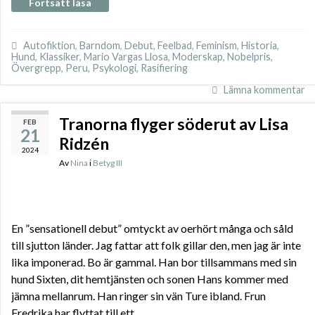
Fortsätt läsa
Autofiktion
,
Barndom
,
Debut
,
Feelbad
,
Feminism
,
Historia
,
Hund
,
Klassiker
,
Mario Vargas Llosa
,
Moderskap
,
Nobelpris
,
Övergrepp
,
Peru
,
Psykologi
,
Rasifiering
Lämna kommentar
Tranorna flyger söderut av Lisa
FEB
21
Ridzén
2024
Av
Nina
i
Betyg III
En ”sensationell debut” omtyckt av oerhört många och såld
till sjutton länder. Jag fattar att folk gillar den, men jag är inte
lika imponerad. Bo är gammal. Han bor tillsammans med sin
hund Sixten, dit hemtjänsten och sonen Hans kommer med
jämna mellanrum. Han ringer sin vän Ture ibland. Frun
Fredrika har flyttat till ett …