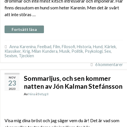
drömmar och inte minst kitsch intresserar och imponerar. Här
finns dessutom en hund som heter Karenin. Men det är svårt
att inte störas …
Fortsätt läsa
Anna Karenina
,
Feelbad
,
Film
,
Filosofi
,
Historia
,
Hund
,
Kärlek
,
Klassiker
,
Krig
,
Milan Kundera
,
Musik
,
Politik
,
Psykologi
,
Sex
,
Sexism
,
Tjeckien
6 kommentarer
Sommarljus, och sen kommer
NOV
23
natten av Jón Kalman Stefánsson
2023
Av
Nina
i
Betyg II
Visa mig dina bröst och jag säger vem du är! Det är vad som