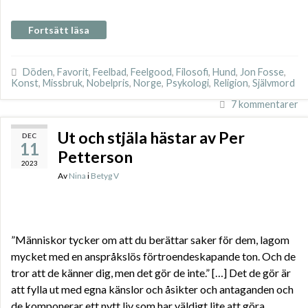
Fortsätt läsa
Döden
,
Favorit
,
Feelbad
,
Feelgood
,
Filosofi
,
Hund
,
Jon Fosse
,
Konst
,
Missbruk
,
Nobelpris
,
Norge
,
Psykologi
,
Religion
,
Självmord
7 kommentarer
Ut och stjäla hästar av Per
DEC
11
Petterson
2023
Av
Nina
i
Betyg V
”Människor tycker om att du berättar saker för dem, lagom
mycket med en anspråkslös förtroendeskapande ton. Och de
tror att de känner dig, men det gör de inte.” […] Det de gör är
att fylla ut med egna känslor och åsikter och antaganden och
de komponerar ett nytt liv som har väldigt lite att göra …