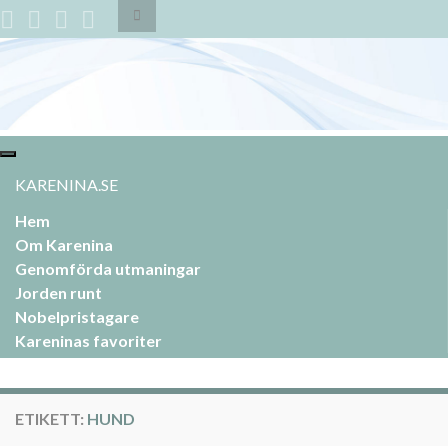
Slå
på/av
sökformulär
Search for:
Slå
på/av
KARENINA.SE
navigering
Hem
Om Karenina
Genomförda utmaningar
Jorden runt
Nobelpristagare
Kareninas favoriter
ETIKETT:
HUND