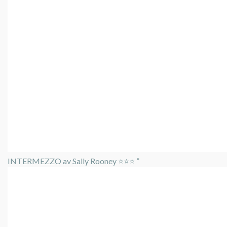
INTERMEZZO av Sally Rooney ⭐️⭐️⭐️ ”