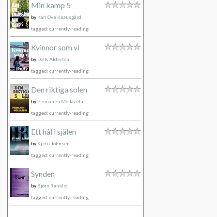
Min kamp 5
by
Karl Ove Knausgård
tagged: currently-reading
Kvinnor som vi
by
Dolly Alderton
tagged: currently-reading
Den riktiga solen
by
Peimaneh Mollazehi
tagged: currently-reading
Ett hål i själen
by
Kjetil Johnsen
tagged: currently-reading
Synden
by
Björn Ranelid
tagged: currently-reading