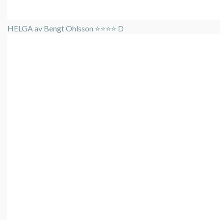
HELGA av Bengt Ohlsson ⭐️⭐️⭐️⭐️ D