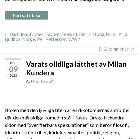
Fortsätt läsa
Barndom
,
Döden
,
Favorit
,
Feelbad
,
Film
,
Historia
,
Hund
,
Krig
,
Ljudbok
,
Norge
,
Per Petterson
,
WW2
2 kommentarer
Varats olidliga lätthet av Milan
DEC
09
Kundera
2023
Av
Nina
i
Betyg IV
Boken med den ljuvliga titeln är en dikotomiernas antibibel
där den mänskliga komedin står i fokus. Dryga trehundra
sidor med ”overifierbara spekulationer” som berör filosofi,
identitet, kön, frihet, kärlek, sexualitet, politik, religion,