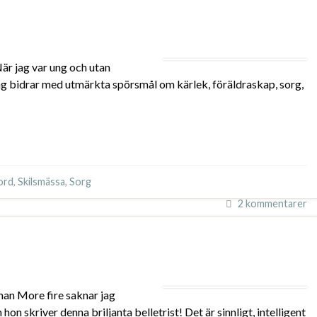
är jag var ung och utan
ng bidrar med utmärkta spörsmål om kärlek, föräldraskap, sorg,
ord
,
Skilsmässa
,
Sorg
2 kommentarer
man More fire saknar jag
 skriver denna briljanta belletrist! Det är sinnligt, intelligent