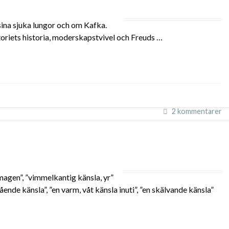
sina sjuka lungor och om Kafka.
toriets historia, moderskapstvivel och Freuds …
2 kommentarer
 magen”, ”vimmelkantig känsla, yr”
ende känsla”, ”en varm, våt känsla inuti”, ”en skälvande känsla”