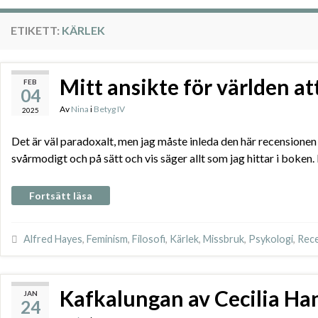
ETIKETT:
KÄRLEK
Mitt ansikte för världen a
FEB
04
Av
Nina
i
Betyg IV
2025
Det är väl paradoxalt, men jag måste inleda den här recensio
svårmodigt och på sätt och vis säger allt som jag hittar i boken
Fortsätt läsa
Alfred Hayes
,
Feminism
,
Filosofi
,
Kärlek
,
Missbruk
,
Psykologi
,
Rec
Kafkalungan av Cecilia Ha
JAN
24