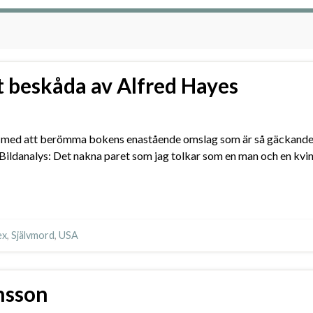
tt beskåda av Alfred Hayes
nen med att berömma bokens enastående omslag som är så gäckande
. Bildanalys: Det nakna paret som jag tolkar som en man och en kvin
ex
,
Självmord
,
USA
nsson