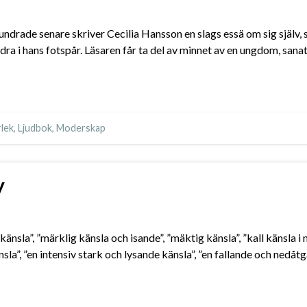
ndrade senare skriver Cecilia Hansson en slags essä om sig själv, 
dra i hans fotspår. Läsaren får ta del av minnet av en ungdom, sana
lek
,
Ljudbok
,
Moderskap
y
nsla”, ”märklig känsla och isande”, ”mäktig känsla”, ”kall känsla i
la”, ”en intensiv stark och lysande känsla”, ”en fallande och nedåtgå