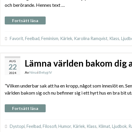
och berörande. Hennes text …
Fortsätt läsa
Favorit
,
Feelbad
,
Feminism
,
Kärlek
,
Karolina Ramqvist
,
Klass
,
Ljudb
Lämna världen bakom dig
AUG
22
Av
Nina
i
Betyg IV
2024
”Vilken underbar sak att ha en kropp, något som inneslöt en. S
världen bakom sig och nu befinner sig i ett hyrt hus en bra bit
Fortsätt läsa
Dystopi
,
Feelbad
,
Filosofi
,
Humor
,
Kärlek
,
Klass
,
Klimat
,
Ljudbok
,
R