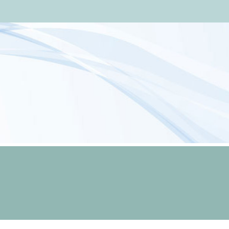
KARENINA.SE
Tänk innan du talar, läs innan du tänker!