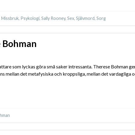
,
Missbruk
,
Psykologi
,
Sally Rooney
,
Sex
,
Självmord
,
Sorg
se Bohman
örfattare som lyckas göra små saker intressanta. Therese Bohman g
s mellan det metafysiska och kroppsliga, mellan det vardagliga och
ohman