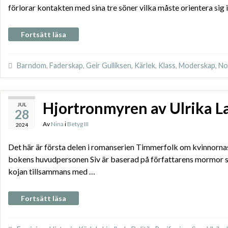
förlorar kontakten med sina tre söner vilka måste orientera sig 
Fortsätt läsa
Barndom
,
Faderskap
,
Geir Gulliksen
,
Kärlek
,
Klass
,
Moderskap
,
No
Hjortronmyren av Ulrika L
JUL
28
Av
Nina
i
Betyg III
2024
Det här är första delen i romanserien Timmerfolk om kvinnorna
bokens huvudpersonen Siv är baserad på författarens mormor som
kojan tillsammans med …
Fortsätt läsa