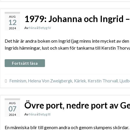
1979: Johanna och Ingrid –
AUG
12
Av
Nina
i
Betyg IV
2024
Det här är andra boken om Ingrid (jag minns inte mycket av den 
Ingrids hämningar, lust och skam för tankarna till Kerstin Thorva
Fortsätt läsa
Feminism
,
Helena Von Zweigbergk
,
Kärlek
,
Kerstin Thorvall
,
Ljudb
Övre port, nedre port av Ge
AUG
07
Av
Nina
i
Betyg III
2024
En människa blir till genom andra och genom slumpens skördar.