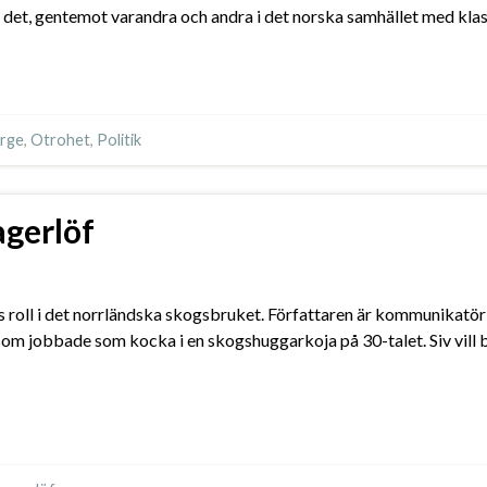
i det, gentemot varandra och andra i det norska samhället med klass
rge
,
Otrohet
,
Politik
agerlöf
s roll i det norrländska skogsbruket. Författaren är kommunikat
 jobbade som kocka i en skogshuggarkoja på 30-talet. Siv vill bli