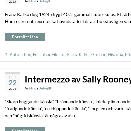
Av
Nina
i
Betyg II
2025
Franz Kafka dog 1924, drygt 40 år gammal i tuberkulos. Ett århu
Hon reser runt i europiska huvudstäder för att bokstavligen van
Fortsätt läsa
Autofiktion
,
Feminism
,
Filosofi
,
Franz Kafka
,
Gotland
,
Historia
,
Kär
Intermezzo av Sally Roone
DEC
22
Av
Nina
i
Betyg III
2024
”Skarp huggande känsla”, ”brännande känsla”, ”blekt glimmande kä
”fradgande känsla”, ”en chippande känsla”, ”sorgsen och varm käns
och ”högtidskänsla” är några av alla …
Fortsätt läsa