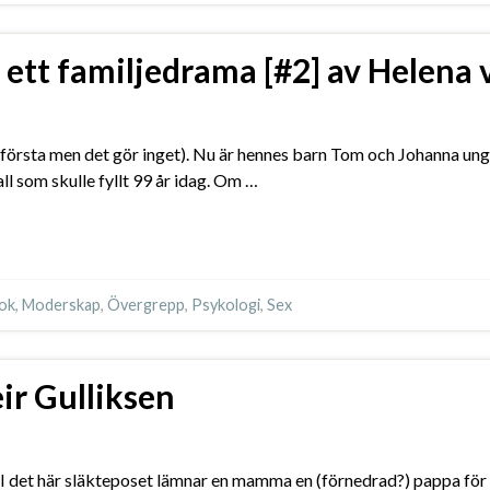
 ett familjedrama [#2] av Helena
första men det gör inget). Nu är hennes barn Tom och Johanna unga
ll som skulle fyllt 99 år idag. Om …
ok
,
Moderskap
,
Övergrepp
,
Psykologi
,
Sex
ir Gulliksen
 I det här släkteposet lämnar en mamma en (förnedrad?) pappa fö