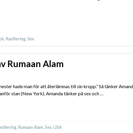
ok
,
Rasifiering
,
Sex
 av Rumaan Alam
emester hade man för att återlämnas till sin kropp.” Så tänker Am
 utanför stan (New York). Amanda tänker på sex och …
asifiering
,
Rumaan Alam
,
Sex
,
USA