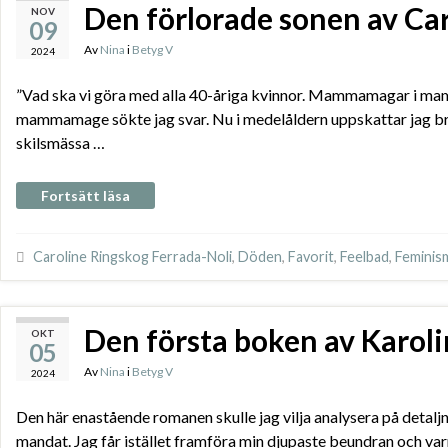
Den förlorade sonen av Ca
NOV
09
Av
Nina
i
Betyg V
2024
”Vad ska vi göra med alla 40-åriga kvinnor. Mammamagar i mamma
mammamage sökte jag svar. Nu i medelåldern uppskattar jag bra
skilsmässa …
Fortsätt läsa
Caroline Ringskog Ferrada-Noli
,
Döden
,
Favorit
,
Feelbad
,
Feminis
Den första boken av Karol
OKT
05
Av
Nina
i
Betyg V
2024
Den här enastående romanen skulle jag vilja analysera på detal
mandat. Jag får istället framföra min djupaste beundran och varm