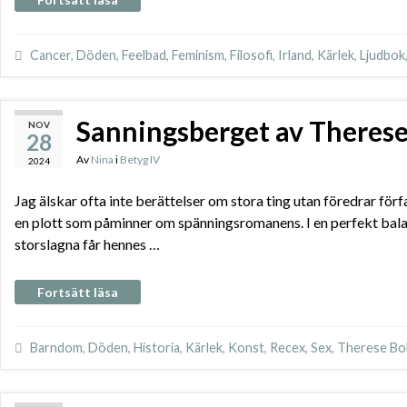
Cancer
,
Döden
,
Feelbad
,
Feminism
,
Filosofi
,
Irland
,
Kärlek
,
Ljudbok
Sanningsberget av There
NOV
28
Av
Nina
i
Betyg IV
2024
Jag älskar ofta inte berättelser om stora ting utan föredrar f
en plott som påminner om spänningsromanens. I en perfekt balan
storslagna får hennes …
Fortsätt läsa
Barndom
,
Döden
,
Historia
,
Kärlek
,
Konst
,
Recex
,
Sex
,
Therese B