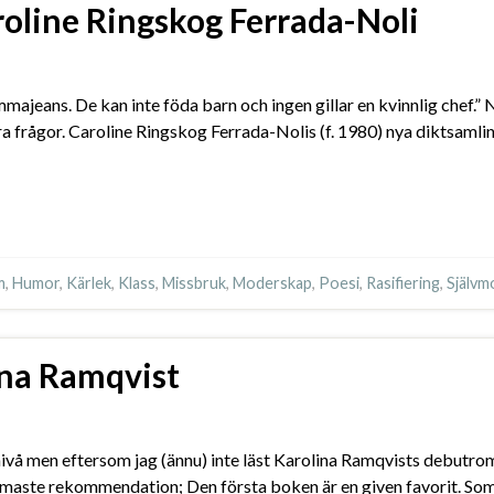
roline Ringskog Ferrada-Noli
jeans. De kan inte föda barn och ingen gillar en kvinnlig chef.” N
 frågor. Caroline Ringskog Ferrada-Nolis (f. 1980) nya diktsamli
m
,
Humor
,
Kärlek
,
Klass
,
Missbruk
,
Moderskap
,
Poesi
,
Rasifiering
,
Självm
ina Ramqvist
jnivå men eftersom jag (ännu) inte läst Karolina Ramqvists debutro
aste rekommendation; Den första boken är en given favorit. Som hon