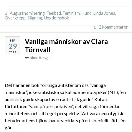
Augustnominering
,
Feelbad
,
Feminism
,
Hund
,
Linda Jones
,
Övergrepp
,
Sågning
,
Ungdomsbok
2 kommentarer
Vanliga människor av Clara
SEP
29
Törnvall
2023
Av
Nina
i
Betyg III
Det här är en bok för unga autister om oss ”vanliga
människor”, icke-autistiska så kallade neurotypiker (NT), ”en
autistisk guide skapad av en autistisk guide.” Kul att
författaren ”vänt på perspektiven”, det vill säga förmedlar
minoritetens och sitt eget perspektiv. ”Att vara neurotypisk
betyder att ens hjärna har utvecklats på ett speciellt sätt. Det
gör …