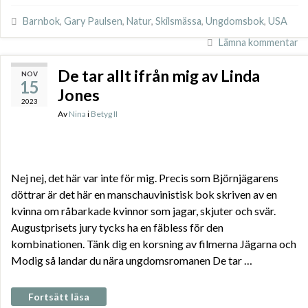
Barnbok
,
Gary Paulsen
,
Natur
,
Skilsmässa
,
Ungdomsbok
,
USA
Lämna kommentar
De tar allt ifrån mig av Linda
NOV
15
Jones
2023
Av
Nina
i
Betyg II
Nej nej, det här var inte för mig. Precis som Björnjägarens
döttrar är det här en manschauvinistisk bok skriven av en
kvinna om råbarkade kvinnor som jagar, skjuter och svär.
Augustprisets jury tycks ha en fäbless för den
kombinationen. Tänk dig en korsning av filmerna Jägarna och
Modig så landar du nära ungdomsromanen De tar …
Fortsätt läsa