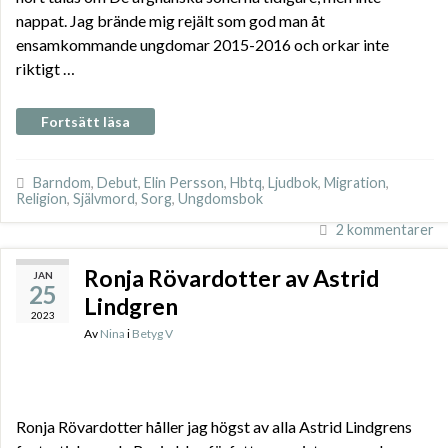
nappat. Jag brände mig rejält som god man åt
ensamkommande ungdomar 2015-2016 och orkar inte
riktigt …
Fortsätt läsa
Barndom
,
Debut
,
Elin Persson
,
Hbtq
,
Ljudbok
,
Migration
,
Religion
,
Självmord
,
Sorg
,
Ungdomsbok
2 kommentarer
Ronja Rövardotter av Astrid
JAN
25
Lindgren
2023
Av
Nina
i
Betyg V
Ronja Rövardotter håller jag högst av alla Astrid Lindgrens