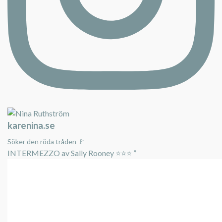
karenina.se
Söker den röda tråden 🚩
INTERMEZZO av Sally Rooney ⭐️⭐️⭐️ ”