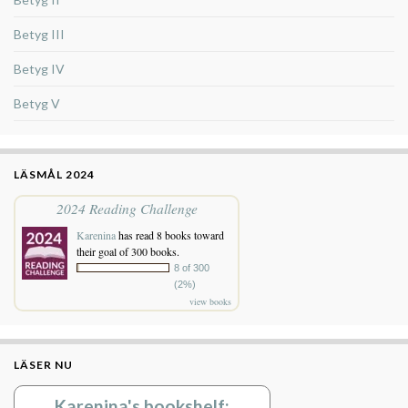
Betyg III
Betyg IV
Betyg V
LÄSMÅL 2024
2024 Reading Challenge
Karenina
has read 8 books toward
their goal of 300 books.
8 of 300
(2%)
view books
LÄSER NU
Karenina's bookshelf: