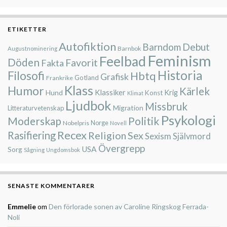
ETIKETTER
Autofiktion
Barndom
Debut
Barnbok
Augustnominering
Feminism
Feelbad
Döden
Favorit
Fakta
Historia
Filosofi
Hbtq
Grafisk
Gotland
Frankrike
Klass
Humor
Kärlek
Klassiker
Hund
Krig
Konst
Klimat
Ljudbok
Missbruk
Migration
Litteraturvetenskap
Psykologi
Moderskap
Politik
Nobelpris
Norge
Novell
Recex
Rasifiering
Religion
Sex
Sexism
Självmord
Övergrepp
USA
Sorg
Sågning
Ungdomsbok
SENASTE KOMMENTARER
Emmelie
om
Den förlorade sonen av Caroline Ringskog Ferrada-
Noli