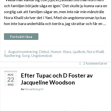
och familjen började såga en igen.” Det skulle ju kunna vara en
sorglig sak att familjen sågar en, men inte när min månstråle
Nora Khalil skriver det i Yani. Med sin ungdomsroman lyckas
hon inte bara underhålla och beröra, jag skrattar och får en …
Fortsätt läsa
Augustnominering
,
Debut
,
Humor
,
Klass
,
Ljudbok
,
Nora Khalil
,
Rasifiering
,
Sorg
,
Ungdomsbok
2 kommentarer
Efter Tupac och D Foster av
AUG
22
Jacqueline Woodson
2022
Av
Nina
i
Betyg IV