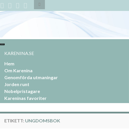
Slå
på/av
sökformulär
Search for:
Slå
på/av
KARENINA.SE
navigering
Hem
Om Karenina
Genomförda utmaningar
Jorden runt
Nobelpristagare
Kareninas favoriter
ETIKETT:
UNGDOMSBOK