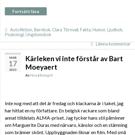
Fortsätt läsa
Autofiktion
,
Barnbok
,
Clara Törnvall
,
Fakta
,
Humor
,
Ljudbok
,
Psykologi
,
Ungdomsbok
Lämna kommentar
Kärleken vi inte förstår av Bart
MAR
17
Moeyaert
2023
Av
Nina
i
Betyg IV
Inte nog med att det är fredag och klackarna är i taket, jag
har hittat en ny författare. En belgisk rackare som bland
annat tilldelats ALMA-priset. Jag tycker hans stil påminner
om Marguerite Duras med närvaro, känslor och en stämning
som bränner skönt. Uppbyggnaden liknar en film. Med små