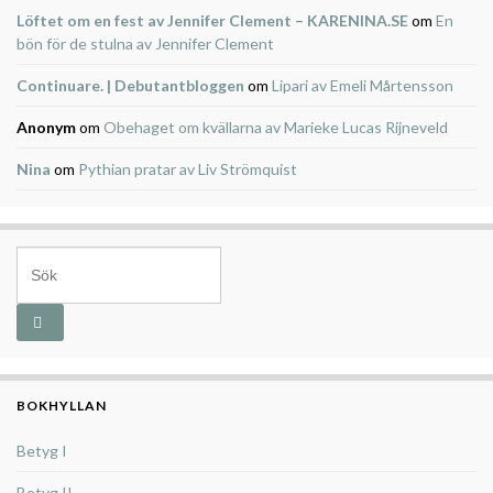
Löftet om en fest av Jennifer Clement – KARENINA.SE
om
En
bön för de stulna av Jennifer Clement
Continuare. | Debutantbloggen
om
Lipari av Emeli Mårtensson
Anonym
om
Obehaget om kvällarna av Marieke Lucas Rijneveld
Nina
om
Pythian pratar av Liv Strömquist
Search for:
BOKHYLLAN
Betyg I
Betyg II