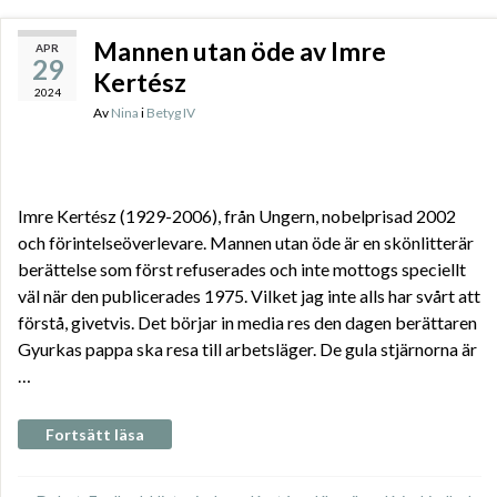
Mannen utan öde av Imre
APR
29
Kertész
2024
Av
Nina
i
Betyg IV
Imre Kertész (1929-2006), från Ungern, nobelprisad 2002
och förintelseöverlevare. Mannen utan öde är en skönlitterär
berättelse som först refuserades och inte mottogs speciellt
väl när den publicerades 1975. Vilket jag inte alls har svårt att
förstå, givetvis. Det börjar in media res den dagen berättaren
Gyurkas pappa ska resa till arbetsläger. De gula stjärnorna är
…
Fortsätt läsa