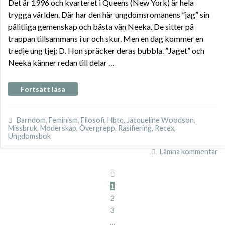
Det är 1996 och kvarteret i Queens (New York) är hela
trygga världen. Där har den här ungdomsromanens ”jag” sin
pålitliga gemenskap och bästa vän Neeka. De sitter på
trappan tillsammans i ur och skur. Men en dag kommer en
tredje ung tjej: D. Hon spräcker deras bubbla. ”Jaget” och
Neeka känner redan till delar …
Fortsätt läsa
Barndom
,
Feminism
,
Filosofi
,
Hbtq
,
Jacqueline Woodson
,
Missbruk
,
Moderskap
,
Övergrepp
,
Rasifiering
,
Recex
,
Ungdomsbok
Lämna kommentar
1
2
3
…