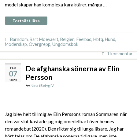
medel skapar han komplexa karaktärer, många …
Fortsätt läsa
Barndom
,
Bart Moeyaert
,
Belgien
,
Feelbad
,
Hbtq
,
Hund
,
Moderskap
,
Övergrepp
,
Ungdomsbok
1 kommentar
De afghanska sönerna av Elin
FEB
07
Persson
2023
Av
Nina
i
Betyg IV
Jag blev helt till mig av Elin Perssons roman Sommaren, när
den var slut kastade jag mig omedelbart över hennes
romandebut (2020). Den riktar sig till unga läsare. Jag har
hört talas om De afghanska sönerna tidigare, men inte