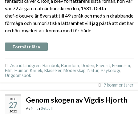
fantastiska verk. Ronja blev författarens sista roman, hon var
var 72 år gammal när hon skrev den, 1981. Detta
chef‑d’oeuvre är översatt till 49 språk och med sin drabbande
förmåga och humoristiska lättsamhet vill jag påstå att det har
oerhört mycket att komma med för både …
Fortsätt läsa
Astrid Lindgren
,
Barnbok
,
Barndom
,
Döden
,
Favorit
,
Feminism
,
Film
,
Humor
,
Kärlek
,
Klassiker
,
Moderskap
,
Natur
,
Psykologi
,
Ungdomsbok
9 kommentarer
Genom skogen av Vigdis Hjorth
DEC
27
Av
Nina
i
Betyg II
2022