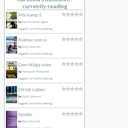
currently-reading
Min kamp 5
by
Karl Ove Knausgård
tagged: currently-reading
Kvinnor som vi
by
Dolly Alderton
tagged: currently-reading
Den riktiga solen
by
Peimaneh Mollazehi
tagged: currently-reading
Ett hål i själen
by
Kjetil Johnsen
tagged: currently-reading
Synden
by
Björn Ranelid