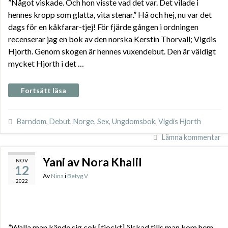
”Något viskade. Och hon visste vad det var. Det vilade i
hennes kropp som glatta, vita stenar.” Hå och hej, nu var det
dags för en kåkfarar-tjej! För fjärde gången i ordningen
recenserar jag en bok av den norska Kerstin Thorvall; Vigdis
Hjorth. Genom skogen är hennes vuxendebut. Den är väldigt
mycket Hjorth i det …
Fortsätt läsa
Barndom
,
Debut
,
Norge
,
Sex
,
Ungdomsbok
,
Vigdis Hjorth
Lämna kommentar
Yani av Nora Khalil
NOV
12
Av
Nina
i
Betyg V
2022
”Walla man kände sig cok [tjockt] älskad tills man kom hem