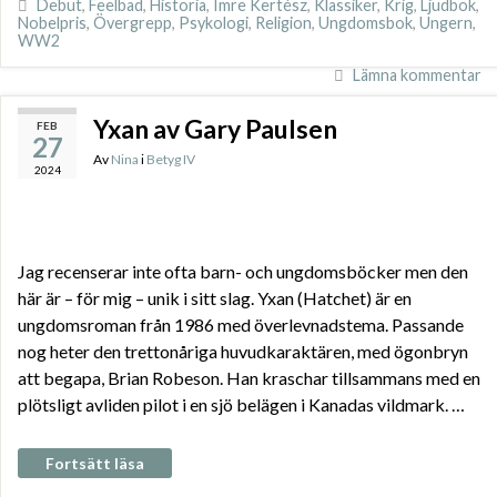
Debut
,
Feelbad
,
Historia
,
Imre Kertész
,
Klassiker
,
Krig
,
Ljudbok
,
Nobelpris
,
Övergrepp
,
Psykologi
,
Religion
,
Ungdomsbok
,
Ungern
,
WW2
Lämna kommentar
Yxan av Gary Paulsen
FEB
27
Av
Nina
i
Betyg IV
2024
Jag recenserar inte ofta barn- och ungdomsböcker men den
här är – för mig – unik i sitt slag. Yxan (Hatchet) är en
ungdomsroman från 1986 med överlevnadstema. Passande
nog heter den trettonåriga huvudkaraktären, med ögonbryn
att begapa, Brian Robeson. Han kraschar tillsammans med en
plötsligt avliden pilot i en sjö belägen i Kanadas vildmark. …
Fortsätt läsa