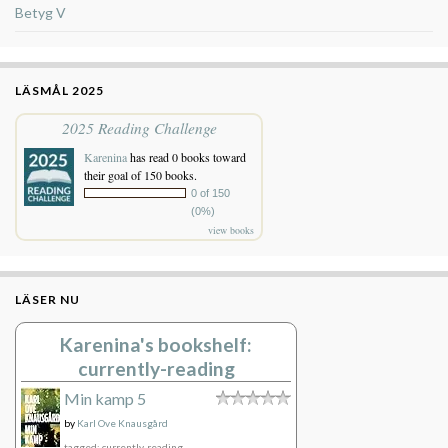
Betyg V
LÄSMÅL 2025
2025 Reading Challenge
Karenina
has read 0 books toward
their goal of 150 books.
0 of 150
(0%)
view books
LÄSER NU
Karenina's bookshelf:
currently-reading
Min kamp 5
by
Karl Ove Knausgård
tagged: currently-reading