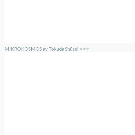
MIKROKOSMOS av Tokuda Shūsei ⭐️⭐️⭐️