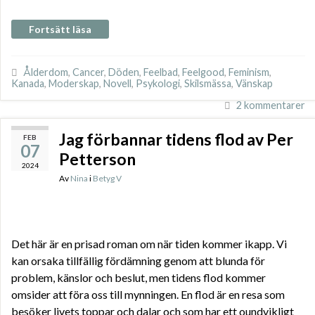
Fortsätt läsa
Ålderdom
,
Cancer
,
Döden
,
Feelbad
,
Feelgood
,
Feminism
,
Kanada
,
Moderskap
,
Novell
,
Psykologi
,
Skilsmässa
,
Vänskap
2 kommentarer
Jag förbannar tidens flod av Per
FEB
07
Petterson
2024
Av
Nina
i
Betyg V
Det här är en prisad roman om när tiden kommer ikapp. Vi
kan orsaka tillfällig fördämning genom att blunda för
problem, känslor och beslut, men tidens flod kommer
omsider att föra oss till mynningen. En flod är en resa som
besöker livets toppar och dalar och som har ett oundvikligt