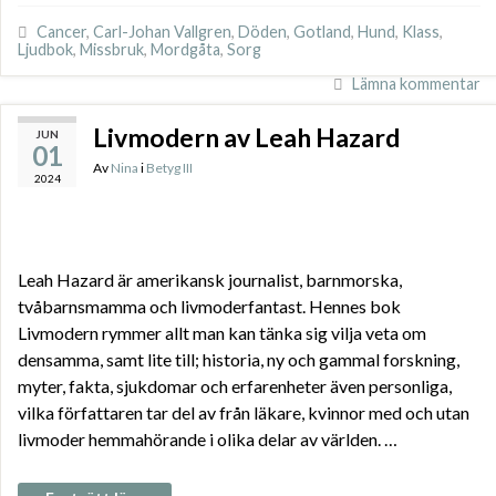
Cancer
,
Carl-Johan Vallgren
,
Döden
,
Gotland
,
Hund
,
Klass
,
Ljudbok
,
Missbruk
,
Mordgåta
,
Sorg
Lämna kommentar
Livmodern av Leah Hazard
JUN
01
Av
Nina
i
Betyg III
2024
Leah Hazard är amerikansk journalist, barnmorska,
tvåbarnsmamma och livmoderfantast. Hennes bok
Livmodern rymmer allt man kan tänka sig vilja veta om
densamma, samt lite till; historia, ny och gammal forskning,
myter, fakta, sjukdomar och erfarenheter även personliga,
vilka författaren tar del av från läkare, kvinnor med och utan
livmoder hemmahörande i olika delar av världen. …