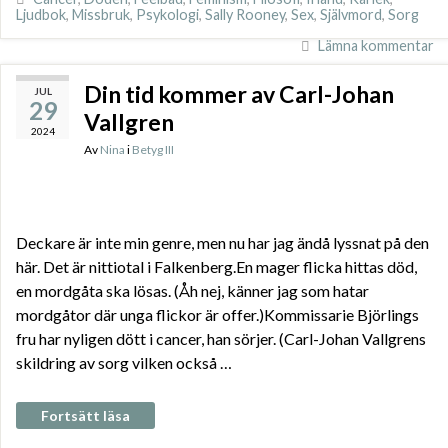
Ljudbok
,
Missbruk
,
Psykologi
,
Sally Rooney
,
Sex
,
Självmord
,
Sorg
Lämna kommentar
Din tid kommer av Carl-Johan
JUL
29
Vallgren
2024
Av
Nina
i
Betyg III
Deckare är inte min genre, men nu har jag ändå lyssnat på den
här. Det är nittiotal i Falkenberg.En mager flicka hittas död,
en mordgåta ska lösas. (Åh nej, känner jag som hatar
mordgåtor där unga flickor är offer.)Kommissarie Björlings
fru har nyligen dött i cancer, han sörjer. (Carl-Johan Vallgrens
skildring av sorg vilken också …
Fortsätt läsa