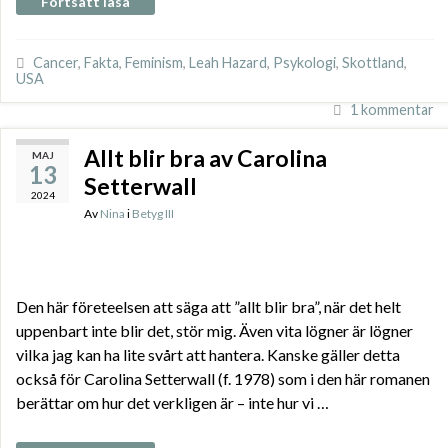
Fortsätt läsa
Cancer
,
Fakta
,
Feminism
,
Leah Hazard
,
Psykologi
,
Skottland
,
USA
1 kommentar
Allt blir bra av Carolina
MAJ
13
Setterwall
2024
Av
Nina
i
Betyg III
Den här företeelsen att säga att ”allt blir bra”, när det helt
uppenbart inte blir det, stör mig. Även vita lögner är lögner
vilka jag kan ha lite svårt att hantera. Kanske gäller detta
också för Carolina Setterwall (f. 1978) som i den här romanen
berättar om hur det verkligen är – inte hur vi …