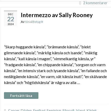
2 kommentarer
Intermezzo av Sally Rooney
DEC
22
Av
Nina
i
Betyg III
2024
”Skarp huggande känsla”, ”brännande känsla”, ”blekt
glimmande känsla”, ”märklig känsla och isande”, ”mäktig
känsla”, ”kall känsla i magen”, ”vimmelkantig känsla, yr”
”fradgande känsla”, ”en chippande känsla”, ”sorgsen och varm
känsla”, ”en intensiv stark och lysande känsla”, ”en fallande och
nedåtgående känsla”, ”en varm, våt känsla inuti”, ”en skälvande
känsla” och ”högtidskänsla” är några av alla …
Fortsätt läsa
Cancer
,
Döden
,
Feelbad
,
Feminism
,
Filosofi
,
Irland
,
Kärlek
,