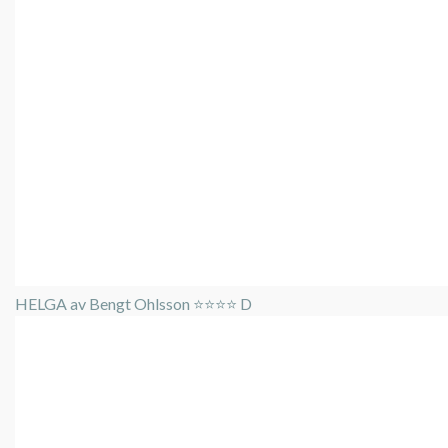
HELGA av Bengt Ohlsson ⭐️⭐️⭐️⭐️ D