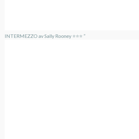
INTERMEZZO av Sally Rooney ⭐️⭐️⭐️ ”