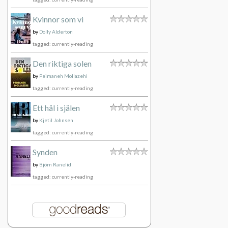
Kvinnor som vi
by
Dolly Alderton
tagged: currently-reading
Den riktiga solen
by
Peimaneh Mollazehi
tagged: currently-reading
Ett hål i själen
by
Kjetil Johnsen
tagged: currently-reading
Synden
by
Björn Ranelid
tagged: currently-reading