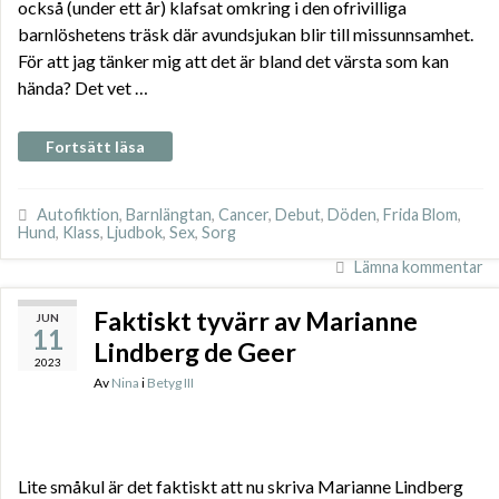
också (under ett år) klafsat omkring i den ofrivilliga
barnlöshetens träsk där avundsjukan blir till missunnsamhet.
För att jag tänker mig att det är bland det värsta som kan
hända? Det vet …
Fortsätt läsa
Autofiktion
,
Barnlängtan
,
Cancer
,
Debut
,
Döden
,
Frida Blom
,
Hund
,
Klass
,
Ljudbok
,
Sex
,
Sorg
Lämna kommentar
Faktiskt tyvärr av Marianne
JUN
11
Lindberg de Geer
2023
Av
Nina
i
Betyg III
Lite småkul är det faktiskt att nu skriva Marianne Lindberg