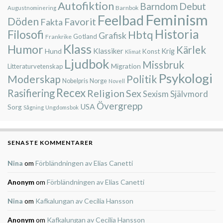
Autofiktion
Barndom
Debut
Barnbok
Augustnominering
Feminism
Feelbad
Döden
Favorit
Fakta
Historia
Filosofi
Hbtq
Grafisk
Gotland
Frankrike
Klass
Humor
Kärlek
Klassiker
Krig
Hund
Konst
Klimat
Ljudbok
Missbruk
Migration
Litteraturvetenskap
Psykologi
Moderskap
Politik
Nobelpris
Norge
Novell
Recex
Rasifiering
Religion
Sex
Självmord
Sexism
Övergrepp
USA
Sorg
Sågning
Ungdomsbok
SENASTE KOMMENTARER
Nina
om
Förbländningen av Elias Canetti
Anonym
om
Förbländningen av Elias Canetti
Nina
om
Kafkalungan av Cecilia Hansson
Anonym
om
Kafkalungan av Cecilia Hansson