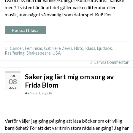
två och kvinna blir vänner/kollegor/kulturutövare… kanske
mer..? Tvisten här är att det gäller varken litteratur eller
musik, utan något så ovanligt som datorspel. Kul! Det …
Fortsätt läsa
Cancer
,
Feminism
,
Gabrielle Zevin
,
Hbtq
,
Klass
,
Ljudbok
,
Rasifiering
,
Shakespeare
,
USA
Lämna kommentar
Saker jag lärt mig om sorg av
JUL
08
Frida Blom
2023
Av
Nina
i
Betyg IV
Varför väljer jag gång på gång att läsa böcker om ofrivillig
barnlöshet? För att det varit min stora rädsla en gång? Jag har