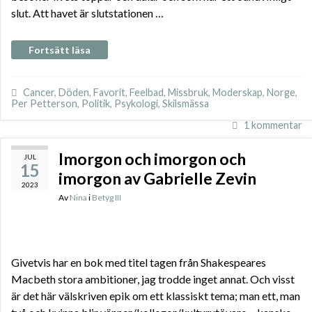
slut. Att havet är slutstationen …
Fortsätt läsa
Cancer
,
Döden
,
Favorit
,
Feelbad
,
Missbruk
,
Moderskap
,
Norge
,
Per Petterson
,
Politik
,
Psykologi
,
Skilsmässa
1 kommentar
Imorgon och imorgon och
JUL
15
imorgon av Gabrielle Zevin
2023
Av
Nina
i
Betyg III
Givetvis har en bok med titel tagen från Shakespeares
Macbeth stora ambitioner, jag trodde inget annat. Och visst
är det här välskriven epik om ett klassiskt tema; man ett, man