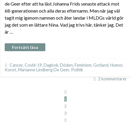
de Geer efter att ha läst Johanna Frids senaste attack mot
68-generationen och alla deras efternamn. Men när jag väl
tagit mig igenom namnen och åter landar i MLDGs värld gör
jag det som en lättare Nina. Vad jag trivs här, tänker jag. Det
är …
Fortsätt läsa
Cancer
,
Covid-19
,
Dagbok
,
Döden
,
Feminism
,
Gotland
,
Humor
,
Konst
,
Marianne Lindberg De Geer
,
Politik
2 kommentarer
1
2
3