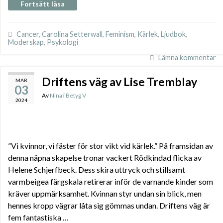
Fortsätt läsa
Cancer
,
Carolina Setterwall
,
Feminism
,
Kärlek
,
Ljudbok
,
Moderskap
,
Psykologi
Lämna kommentar
Driftens väg av Lise Tremblay
MAR
03
Av
Nina
i
Betyg V
2024
”Vi kvinnor, vi fäster för stor vikt vid kärlek.” På framsidan av
denna näpna skapelse tronar vackert Rödkindad flicka av
Helene Schjerfbeck. Dess skira uttryck och stillsamt
varmbeigea färgskala retirerar inför de varnande kinder som
kräver uppmärksamhet. Kvinnan styr undan sin blick, men
hennes kropp vägrar låta sig gömmas undan. Driftens väg är
fem fantastiska …