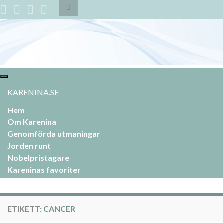
Slå
på/av
sökformulär
Search for:
Slå
på/av
KARENINA.SE
navigering
Hem
Om Karenina
Genomförda utmaningar
Jorden runt
Nobelpristagare
Kareninas favoriter
ETIKETT:
CANCER