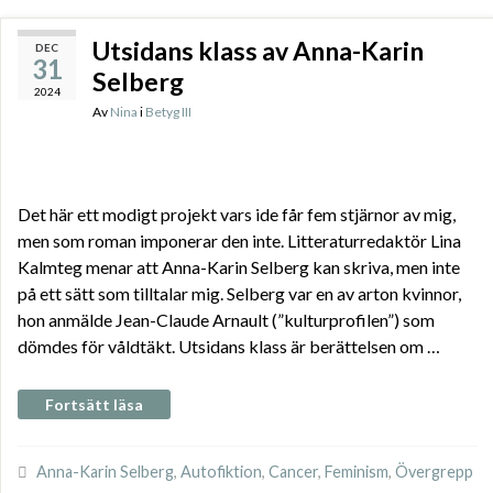
Utsidans klass av Anna-Karin
DEC
31
Selberg
2024
Av
Nina
i
Betyg III
Det här ett modigt projekt vars ide får fem stjärnor av mig,
men som roman imponerar den inte. Litteraturredaktör Lina
Kalmteg menar att Anna-Karin Selberg kan skriva, men inte
på ett sätt som tilltalar mig. Selberg var en av arton kvinnor,
hon anmälde Jean-Claude Arnault (”kulturprofilen”) som
dömdes för våldtäkt. Utsidans klass är berättelsen om …
Fortsätt läsa
Anna-Karin Selberg
,
Autofiktion
,
Cancer
,
Feminism
,
Övergrepp