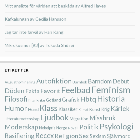
Mitt ansikte för världen att beskåda av Alfred Hayes
Kafkalungan av Cecilia Hansson
Jag tar inte farväl av Han Kang
Mikrokosmos [#3] av Tokuda Shūsei
ETIKETTER
Autofiktion
Barndom
Debut
Barnbok
Augustnominering
Feminism
Feelbad
Döden
Favorit
Fakta
Historia
Filosofi
Hbtq
Grafisk
Gotland
Frankrike
Klass
Humor
Kärlek
Klassiker
Krig
Hund
Konst
Klimat
Ljudbok
Missbruk
Migration
Litteraturvetenskap
Psykologi
Moderskap
Politik
Nobelpris
Norge
Novell
Recex
Rasifiering
Religion
Sex
Självmord
Sexism