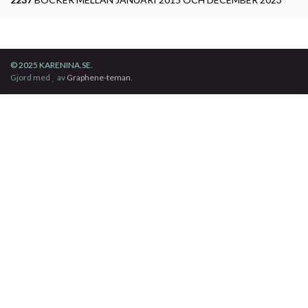
© 2025 KARENINA.SE.
Gjord med
av
Graphene-teman
.