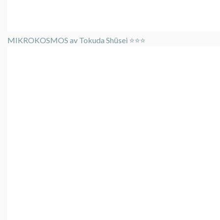
MIKROKOSMOS av Tokuda Shūsei ⭐️⭐️⭐️