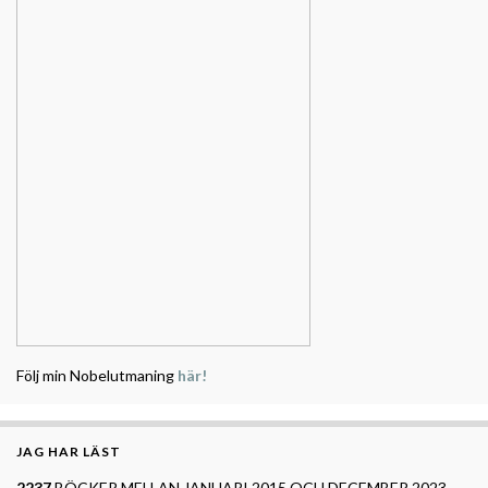
Följ min Nobelutmaning
här!
JAG HAR LÄST
2237
BÖCKER MELLAN JANUARI 2015 OCH DECEMBER 2023