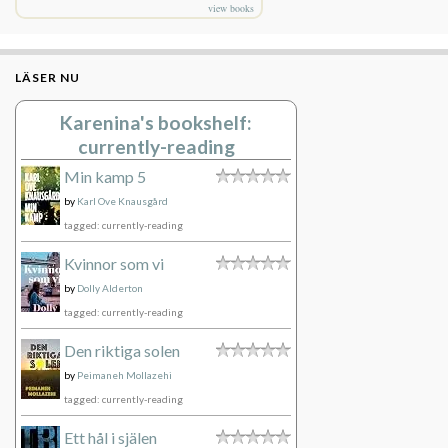
view books
LÄSER NU
Karenina's bookshelf:
currently-reading
Min kamp 5
by
Karl Ove Knausgård
tagged: currently-reading
Kvinnor som vi
by
Dolly Alderton
tagged: currently-reading
Den riktiga solen
by
Peimaneh Mollazehi
tagged: currently-reading
Ett hål i själen