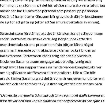
för miljön. Jag stör mig på det här att Sasamura ska vara fattig, jag
menar han har till och med personal som passar upp på honom.
Det är så han möter o-Gin, som blir gravid och därför bestämmer
de sig för att gifta sig (efter att Sasamura övertalats av en vän).
Så småningom förstår jag att det är känslomässig fattigdom som
råder i detta naturalistiska verk. Jag börjar uppskatta den
osentimentala, strama prosan som från början känns något
osammanhängande och tråkig. Snart klarnar också bilden av
karaktärerna. Författaren känns ärlig när han självkritiskt
beskriver Sasamura som oengagerad, otrevlig, lynnig och
trögtänkt. Han släpper fram sina mindervärdeskomplex, skriver
ner sig själv utan att försvara eller moralisera. När o-Gin blir
gravid tänker Sasamura att det är som när ens egen hund biter en i
handen och han försöker skylla ifrån sig, att det inte är hans barn.
”Det värsta var emellertid att gå och tänka på att det skulle komma ett
barn till världen som kanske skulle bli mer degenererat än han själv. O-