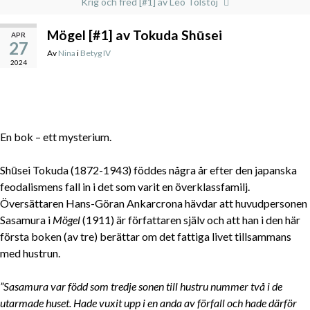
Krig och fred [#1] av Leo Tolstoj
Mögel [#1] av Tokuda Shūsei
APR
27
Av
Nina
i
Betyg IV
2024
En bok – ett mysterium.
Shūsei Tokuda (1872-1943) föddes några år efter den japanska
feodalismens fall in i det som varit en överklassfamilj.
Översättaren Hans-Göran Ankarcrona hävdar att huvudpersonen
Sasamura i
Mögel
(1911) är författaren själv och att han i den här
första boken (av tre) berättar om det fattiga livet tillsammans
med hustrun.
”Sasamura var född som tredje sonen till hustru nummer två i de
utarmade huset. Hade vuxit upp i en anda av förfall och hade därför