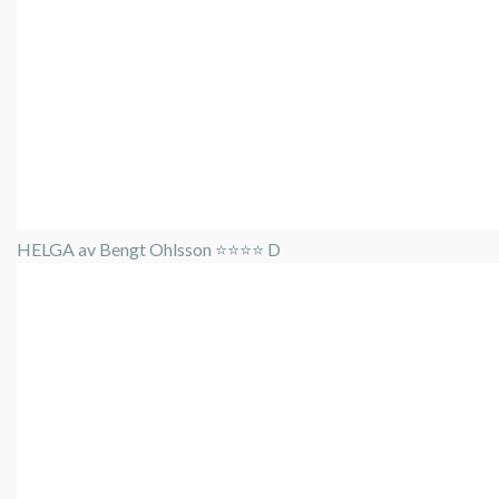
HELGA av Bengt Ohlsson ⭐️⭐️⭐️⭐️ D