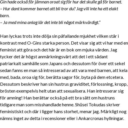
Gin hade också för jämnan oroat sig för hur det skulle gå för barnet.
– Hur dant kommer barnet att bli tror du? Jag vill inte ha ett elakt
barn.
– Ja med mina anlag lär det inte bli något märkvärdigt.”
Han lyckas trots inte dölja sin påfallande mjukhet vilken står i
kontrast med O-Gins starka person. Det visar sig att vi har med en
feminist att göra och det här är en bok om mjuka värden. Jag
tycker det är högst anmärkningsvärt att det i ett sådant
patriarkalt samhälle som Japans och dessutom för över ett sekel
sedan fanns en man så intresserad av att vara med barnen, att kela
med, bada, oroa sig för, berätta sagor för, byta på dem etcetera.
Dessutom beskriver han sin hustrus graviditet, förlossning, kropp,
brösten exempelvis helt utan att sexualisera. Han intresserar sig
för amning! Han berättar också på ett bra sätt om hustruns
tidigare man som misshandlade henne. Shūsei Tokudas skriver
feministiskt och där i ligger hans storhet, menar jag. Märkligt nog
nämns inget av detta i recensioner eller i Ankarcronas hyllningar.