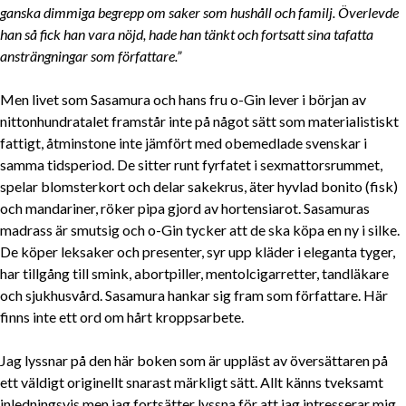
ganska dimmiga begrepp om saker som hushåll och familj. Överlevde
han så fick han vara nöjd, hade han tänkt och fortsatt sina tafatta
ansträngningar som författare.”
Men livet som Sasamura och hans fru o-Gin lever i början av
nittonhundratalet framstår inte på något sätt som materialistiskt
fattigt, åtminstone inte jämfört med obemedlade svenskar i
samma tidsperiod. De sitter runt fyrfatet i sexmattorsrummet,
spelar blomsterkort och delar sakekrus, äter hyvlad bonito (fisk)
och mandariner, röker pipa gjord av hortensiarot. Sasamuras
madrass är smutsig och o-Gin tycker att de ska köpa en ny i silke.
De köper leksaker och presenter, syr upp kläder i eleganta tyger,
har tillgång till smink, abortpiller, mentolcigarretter, tandläkare
och sjukhusvård. Sasamura hankar sig fram som författare. Här
finns inte ett ord om hårt kroppsarbete.
Jag lyssnar på den här boken som är uppläst av översättaren på
ett väldigt originellt snarast märkligt sätt. Allt känns tveksamt
inledningsvis men jag fortsätter lyssna för att jag intresserar mig