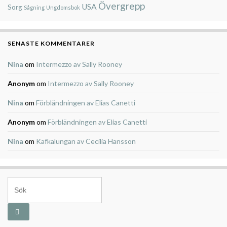
Övergrepp
USA
Sorg
Sågning
Ungdomsbok
SENASTE KOMMENTARER
Nina
om
Intermezzo av Sally Rooney
Anonym
om
Intermezzo av Sally Rooney
Nina
om
Förbländningen av Elias Canetti
Anonym
om
Förbländningen av Elias Canetti
Nina
om
Kafkalungan av Cecilia Hansson
Search for: