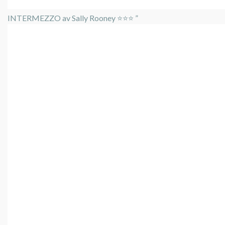
INTERMEZZO av Sally Rooney ⭐️⭐️⭐️ ”