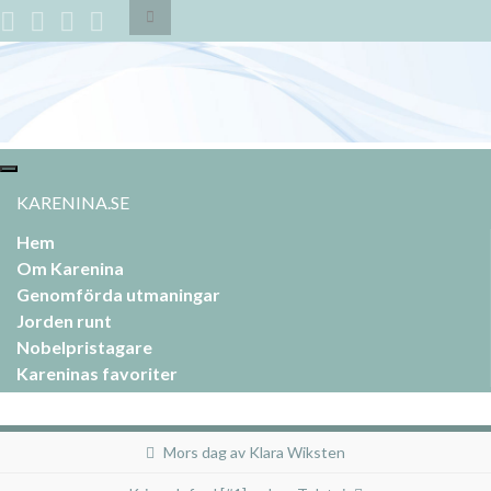
Slå
på/av
sökformulär
Search for:
Slå
på/av
KARENINA.SE
navigering
Hem
Om Karenina
Genomförda utmaningar
Jorden runt
Nobelpristagare
Kareninas favoriter
Mors dag av Klara Wiksten