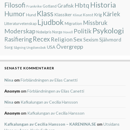
Historia
Filosofi
Hbtq
Grafisk
Gotland
Frankrike
Klass
Humor
Kärlek
Klassiker
Krig
Hund
Konst
Klimat
Ljudbok
Missbruk
Migration
Litteraturvetenskap
Psykologi
Moderskap
Politik
Nobelpris
Norge
Novell
Recex
Rasifiering
Religion
Sex
Självmord
Sexism
Övergrepp
USA
Sorg
Sågning
Ungdomsbok
SENASTE KOMMENTARER
Nina
om
Förbländningen av Elias Canetti
Anonym
om
Förbländningen av Elias Canetti
Nina
om
Kafkalungan av Cecilia Hansson
Anonym
om
Kafkalungan av Cecilia Hansson
Kafkalungan av Cecilia Hansson – KARENINA.SE
om
Utsidans