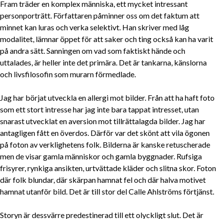
Fram träder en komplex människa, ett mycket intressant
personporträtt. Författaren påminner oss om det faktum att
minnet kan luras och verka selektivt. Han skriver med låg
modalitet, lämnar öppet för att saker och ting också kan ha varit
på andra sätt. Sanningen om vad som faktiskt hände och
uttalades, är heller inte det primära. Det är tankarna, känslorna
och livsfilosofin som murarn förmedlade.
Jag har börjat utveckla en allergi mot bilder. Från att ha haft foto
som ett stort intresse har jag inte bara tappat intresset, utan
snarast utvecklat en aversion mot tillrättalagda bilder. Jag har
antagligen fått en överdos. Därför var det skönt att vila ögonen
på foton av verklighetens folk. Bilderna är kanske retuscherade
men de visar gamla människor och gamla byggnader. Rufsiga
frisyrer, rynkiga ansikten, urtvättade kläder och slitna skor. Foton
där folk blundar, där skärpan hamnat fel och där halva motivet
hamnat utanför bild. Det är till stor del Calle Ahlströms förtjänst.
Storyn är dessvärre predestinerad till ett olyckligt slut. Det är