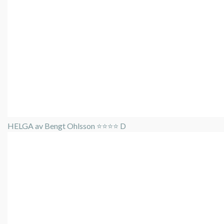
HELGA av Bengt Ohlsson ⭐️⭐️⭐️⭐️ D