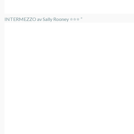
INTERMEZZO av Sally Rooney ⭐️⭐️⭐️ ”