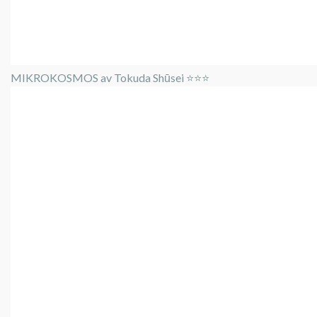
MIKROKOSMOS av Tokuda Shūsei ⭐️⭐️⭐️