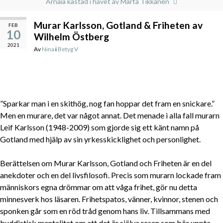
Arnaía kastad i havet av Märta Tikkanen
Murar Karlsson, Gotland & Friheten av
FEB
10
Wilhelm Östberg
2021
Av
Nina
i
Betyg V
”Sparkar man i en skithög, nog fan hoppar det fram en snickare.”
Men en murare, det var något annat. Det menade i alla fall murarn
Leif Karlsson (1948-2009) som gjorde sig ett känt namn på
Gotland med hjälp av sin yrkesskicklighet och personlighet.
Berättelsen om Murar Karlsson, Gotland och Friheten är en del
anekdoter och en del livsfilosofi. Precis som murarn lockade fram
människors egna drömmar om att våga frihet, gör nu detta
minnesverk hos läsaren. Frihetspatos, vänner, kvinnor, stenen och
sponken går som en röd tråd genom hans liv. Tillsammans med
buddistisk mentalitet om att det är själva resan som bör uppta