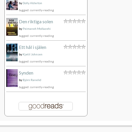
by
Dolly Alderton
tagged: currently-reading
Den riktiga solen
by
Peimaneh Mollazehi
tagged: currently-reading
Ett hål i själen
by
Kjetil Johnsen
tagged: currently-reading
Synden
by
Björn Ranelid
tagged: currently-reading