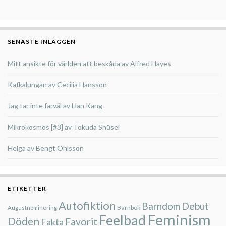
SENASTE INLÄGGEN
Mitt ansikte för världen att beskåda av Alfred Hayes
Kafkalungan av Cecilia Hansson
Jag tar inte farväl av Han Kang
Mikrokosmos [#3] av Tokuda Shūsei
Helga av Bengt Ohlsson
ETIKETTER
Autofiktion
Barndom
Debut
Barnbok
Augustnominering
Feminism
Feelbad
Döden
Favorit
Fakta