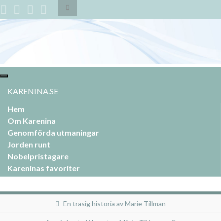
Slå
på/av
sökformulär
Search for:
Slå
på/av
KARENINA.SE
navigering
Hem
Om Karenina
Genomförda utmaningar
Jorden runt
Nobelpristagare
Kareninas favoriter
En trasig historia av Marie Tillman