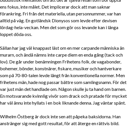
ens fokus, inte målet. Det implicerar dock att man saknar
förankring. Fri från det materiella, utan personnummer, var han
alltid på väg. En gotländsk Dionysos som levde efter devisen
lördag-hela-veckan. Men det som gör oss levande kan i långa
loppet döda oss.
Sällan har jag väl knappast läst om en mer carpande människa än
murarn, och ändå nämns inte carpe diem en enda gång (tack och
lov). De går under benämningen Frihetens folk, de vagabonder,
bohemer, bönder, konstnärer, fiskare, musiker och hantverkare
som på 70-80-talen levde långt från konventionella normer. Men
frihetens män, hade nog passar bättre som samlingsnamn. För det
var just män det handlade om. Någon skulle ju ta hand om barnen.
En motsvarande kvinnlig vivör som drack och pratade för mycket
har väl ännu inte hyllats i en bok liknande denna. Jag väntar spänt.
Wilhelm Östberg är dock inte sen att påpeka baksidorna. Han
anstränger sig med gott resultat, för att återge en rättvis bild.