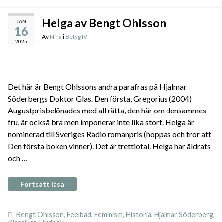
Helga av Bengt Ohlsson
JAN
16
Av
Nina
i
Betyg IV
2025
Det här är Bengt Ohlssons andra parafras på Hjalmar
Söderbergs Doktor Glas. Den första, Gregorius (2004)
Augustprisbelönades med all rätta, den här om densammes
fru, är också bra men imponerar inte lika stort. Helga är
nominerad till Sveriges Radio romanpris (hoppas och tror att
Den första boken vinner). Det är trettiotal. Helga har åldrats
och …
Fortsätt läsa
Bengt Ohlsson
,
Feelbad
,
Feminism
,
Historia
,
Hjalmar Söderberg
,