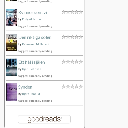
tagged: currently-reading
Kvinnor som vi
by
Dolly Alderton
tagged: currently-reading
Den riktiga solen
by
Peimaneh Mollazehi
tagged: currently-reading
Ett hål i själen
by
Kjetil Johnsen
tagged: currently-reading
Synden
by
Björn Ranelid
tagged: currently-reading