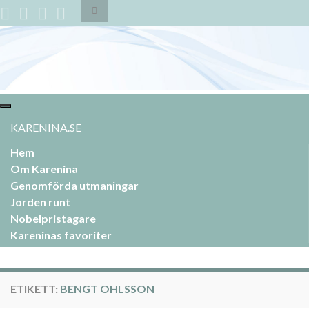
Slå
på/av
sökformulär
Search for:
Slå
på/av
KARENINA.SE
navigering
Hem
Om Karenina
Genomförda utmaningar
Jorden runt
Nobelpristagare
Kareninas favoriter
ETIKETT:
BENGT OHLSSON