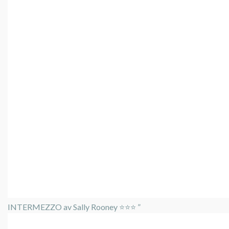
INTERMEZZO av Sally Rooney ⭐️⭐️⭐️ ”