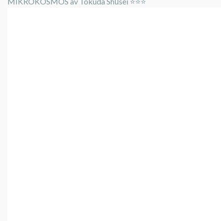
MIKROKOSMOS av Tokuda Shūsei ⭐️⭐️⭐️