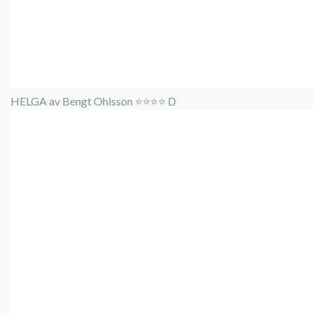
HELGA av Bengt Ohlsson ⭐️⭐️⭐️⭐️ D