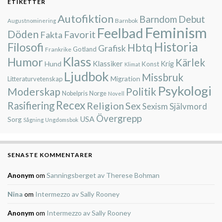
ETIKETTER
Autofiktion
Barndom
Debut
Barnbok
Augustnominering
Feminism
Feelbad
Döden
Favorit
Fakta
Historia
Filosofi
Hbtq
Grafisk
Gotland
Frankrike
Klass
Humor
Kärlek
Klassiker
Krig
Hund
Konst
Klimat
Ljudbok
Missbruk
Migration
Litteraturvetenskap
Psykologi
Moderskap
Politik
Nobelpris
Norge
Novell
Recex
Rasifiering
Religion
Sex
Självmord
Sexism
Övergrepp
USA
Sorg
Sågning
Ungdomsbok
SENASTE KOMMENTARER
Anonym
om
Sanningsberget av Therese Bohman
Nina
om
Intermezzo av Sally Rooney
Anonym
om
Intermezzo av Sally Rooney