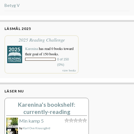
Betyg V
LÄSMÅL 2025
2025 Reading Challenge
Karenina
has read 0 books toward
their goal of 150 books.
0 of 150
(0%)
view books
LÄSER NU
Karenina's bookshelf:
currently-reading
Min kamp 5
by
Karl Ove Knausgård