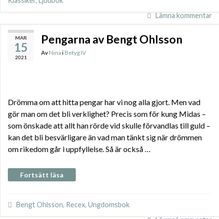
Klassiker
,
Ljudbok
Lämna kommentar
Pengarna av Bengt Ohlsson
MAR
15
Av
Nina
i
Betyg IV
2021
Drömma om att hitta pengar har vi nog alla gjort. Men vad
gör man om det bli verklighet? Precis som för kung Midas –
som önskade att allt han rörde vid skulle förvandlas till guld –
kan det bli besvärligare än vad man tänkt sig när drömmen
om rikedom går i uppfyllelse. Så är också …
Fortsätt läsa
Bengt Ohlsson
,
Recex
,
Ungdomsbok