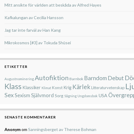
Mitt ansikte för världen att beskåda av Alfred Hayes
Kafkalungan av Cecilia Hansson
Jag tar inte farväl av Han Kang
Mikrokosmos [#3] av Tokuda Shūsei
ETIKETTER
Autofiktion
Dö
Barndom
Debut
Barnbok
Augustnominering
Klass
Lj
Kärlek
Klassiker
Krig
Konst
Litteraturvetenskap
Klimat
Sex
Övergrep
Självmord
Sexism
USA
Sorg
Sågning
Ungdomsbok
SENASTE KOMMENTARER
Anonym
om
Sanningsberget av Therese Bohman