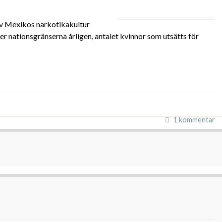
 av Mexikos narkotikakultur
 nationsgränserna årligen, antalet kvinnor som utsätts för
1 kommentar