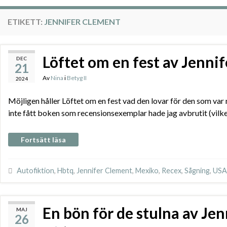
ETIKETT:
JENNIFER CLEMENT
Löftet om en fest av Jenni
DEC
21
Av
Nina
i
Betyg II
2024
Möjligen håller Löftet om en fest vad den lovar för den som var m
inte fått boken som recensionsexemplar hade jag avbrutit (vilke
Fortsätt läsa
Autofiktion
,
Hbtq
,
Jennifer Clement
,
Mexiko
,
Recex
,
Sågning
,
USA
En bön för de stulna av Je
MAJ
26