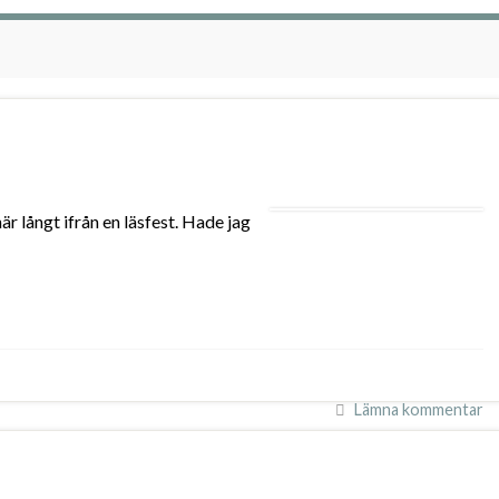
är långt ifrån en läsfest. Hade jag
Lämna kommentar