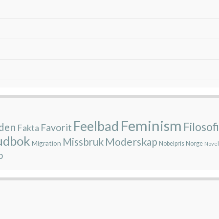
Feminism
Feelbad
Filosofi
den
Favorit
Fakta
udbok
Moderskap
Missbruk
Migration
Nobelpris
Norge
Novel
p