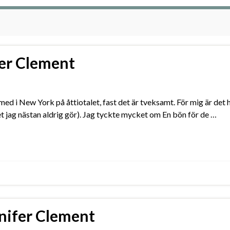
fer Clement
ed i New York på åttiotalet, fast det är tveksamt. För mig är det h
t jag nästan aldrig gör). Jag tyckte mycket om En bön för de …
nnifer Clement